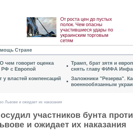
От роста цен до пустых
полок. Чем опасны
участившиеся удары по
украинским торговым
сетям
мощь Стране
 О чем говорит оценка
Трамп, брат зятя и евро
 РФ с Европой
снять главу ФИФА Инфа
ет у властей компенсаций
Заложники "Резерва". Ка
военнообязанным укра
во Львове и ожидает их наказания
осудил участников бунта прот
ьвове и ожидает их наказания