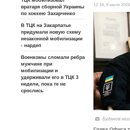
ТЦК мобилизовал
12:18,
9 июля 202
вратаря сборной Украины
по хоккею Захарченко
В ТЦК на Закарпатье
придумали новую схему
незаконной мобилизации
- нардеп
Военкомы сломали ребра
мужчине при
мобилизации и
удерживали его в ТЦК 3
недели, пока те не
срослись
Буданов нег
Глава Офиса п