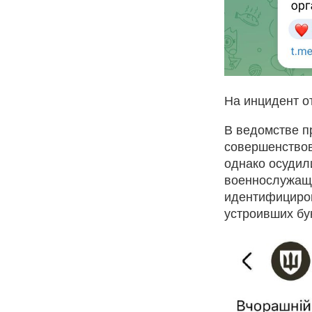
На инцидент о
В ведомстве п
совершенствова
однако осудил
военнослужащи
идентифициров
устроивших бу