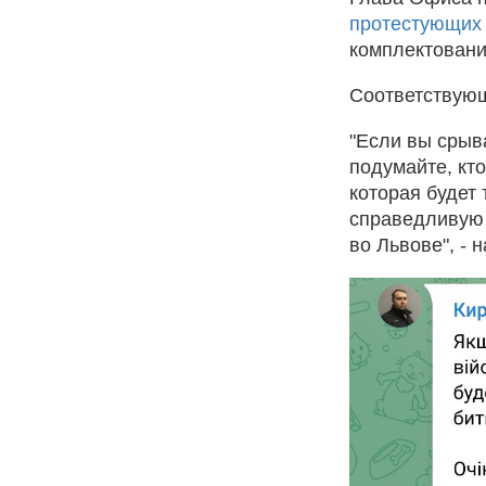
протестующих
комплектования
Соответствующ
"Если вы срыв
подумайте, кт
которая будет 
справедливую 
во Львове", -