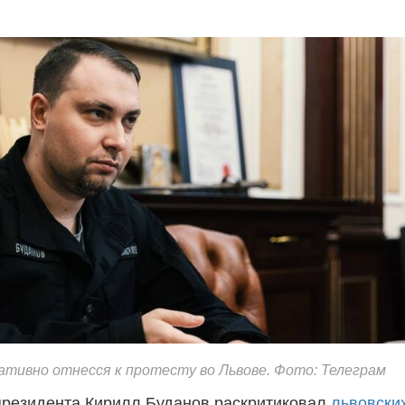
6
ативно отнесся к протесту во Львове. Фото: Телеграм
резидента Кирилл Буданов раскритиковал
львовски