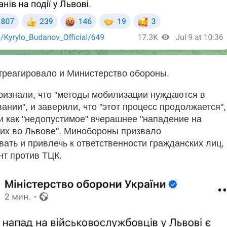
треагировало и Министерство обороны.
ризнали, что "методы мобилизации нуждаются в
нии", и заверили, что "этот процесс продолжается",
и как "недопустимое" вчерашнее "нападение на
х во Львове". Минобороны призвало
ать и привлечь к ответственности гражданских лиц,
нт против ТЦК.