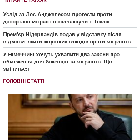
Услід за Лос-Анджелесом протести проти
депортації мігрантів спалахнули в Техасі
Прем'єр Нідерландів подав у відставку після
відмови вжити жорстких заходів проти мігрантів
У Німеччині хочуть ухвалити два закони про
обмеження для біженців та мігрантів. Що
зміниться
ГОЛОВНІ СТАТТІ