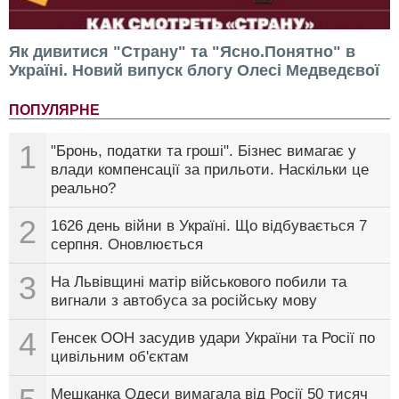
Як дивитися "Страну" та "Ясно.Понятно" в
Україні. Новий випуск блогу Олесі Медведєвої
ПОПУЛЯРНЕ
1
"Бронь, податки та гроші". Бізнес вимагає у
влади компенсації за прильоти. Наскільки це
реально?
2
1626 день війни в Україні. Що відбувається 7
серпня. Оновлюється
3
На Львівщині матір військового побили та
вигнали з автобуса за російську мову
4
Генсек ООН засудив удари України та Росії по
цивільним об'єктам
Мешканка Одеси вимагала від Росії 50 тисяч