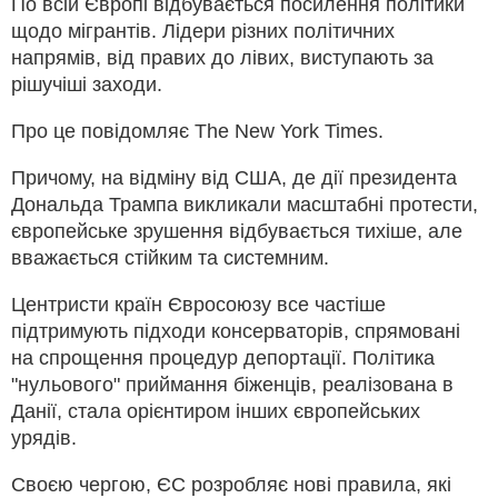
По всій Європі відбувається посилення політики
щодо мігрантів. Лідери різних політичних
напрямів, від правих до лівих, виступають за
рішучіші заходи.
Про це повідомляє The New York Times.
Причому, на відміну від США, де дії президента
Дональда Трампа викликали масштабні протести,
європейське зрушення відбувається тихіше, але
вважається стійким та системним.
Центристи країн Євросоюзу все частіше
підтримують підходи консерваторів, спрямовані
на спрощення процедур депортації. Політика
"нульового" приймання біженців, реалізована в
Данії, стала орієнтиром інших європейських
урядів.
Своєю чергою, ЄС розробляє нові правила, які