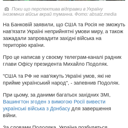
Поки що перспектива відправки в Україну
іноземних військ вкрай туманна. Фото: absatz.media
На Банковій заявили, що США та Росія не зможуть
нав'язати Україні неприйнятні умови миру, а також
зажадали запровадити західні війська на
територію країни.
Про це написав у своєму телеграм-каналі радник
глави Офісу президента Михайло Подоляк.
"США та РФ не нав'яжуть Україні умов, які не
прийме український народ", - запевнив Подоляк.
При цьому, за даними багатьох західних ЗМІ,
Вашингтон згоден з вимогою Росії вивести
українські війська з Донбасу
для завершення
війни.
За словами Подоляка, Україна позбудеться