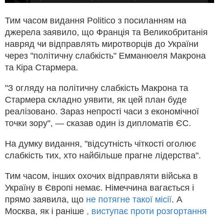
Тим часом видання Politico з посиланням на
джерела заявило, що Франція та Великобританія
навряд чи відправлять миротворців до України
через "політичну слабкість" Емманюеля Макрона
та Кіра Стармера.
"З огляду на політичну слабкість Макрона та
Стармера складно уявити, як цей план буде
реалізовано. Зараз непрості часи з економічної
точки зору", — сказав один із дипломатів ЄС.
На думку видання, "відсутність чіткості оголює
слабкість тих, хто найбільше прагне лідерства".
Тим часом, інших охочих відправляти війська в
Україну в Європі немає. Німеччина вагається і
прямо заявила, що
не потягне такої місії
. А
Москва, як і раніше
, виступає проти розгортання