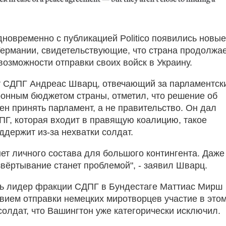
дновременно с публикацией Politico появились новые
Германии, свидетельствующие, что страна продолжа
возможности отправки своих войск в Украину.
от СДПГ Андреас Шварц, отвечающий за парламентск
ронным бюджетом страны, отметил, что решение об
ен принять парламент, а не правительство. Он дал
ДПГ, которая входит в правящую коалицию, такое
ддержит из-за нехватки солдат.
нет личного состава для большого контингента. Даже
вёртывание станет проблемой", - заявил Шварц.
ь лидер фракции СДПГ в Бундестаге Маттиас Мирш
вием отправки немецких миротворцев участие в этом
солдат, что Вашингтон уже категорически исключил.