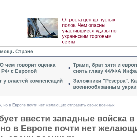
От роста цен до пустых
полок. Чем опасны
участившиеся удары по
украинским торговым
сетям
мощь Стране
 О чем говорит оценка
Трамп, брат зятя и евро
 РФ с Европой
снять главу ФИФА Инфа
ет у властей компенсаций
Заложники "Резерва". Ка
военнообязанным укра
у, но в Европе почти нет желающих отправить своих военных
бует ввести западные войска в
 но в Европе почти нет желающ