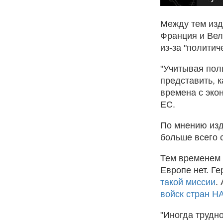
Между тем изда
Франция и Вел
из-за "полити
"Учитывая пол
представить, к
времена с эко
ЕС.
По мнению изда
больше всего с
Тем временем 
Европе нет. Г
такой миссии
.
войск стран Н
"Иногда трудно