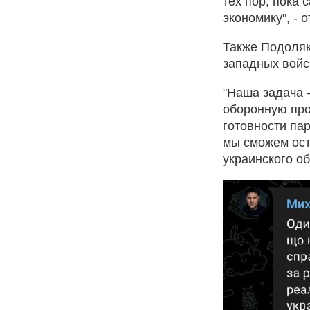
тех пор, пока
экономику", - 
Также Подоляк
западных войс
"Наша задача 
оборонную про
готовности па
мы сможем ост
украинского об