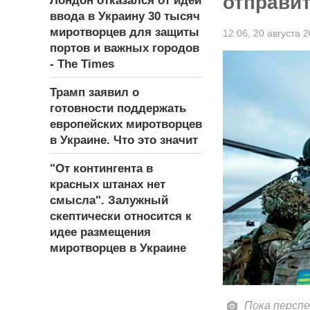
отправи
Лондон отказался от идеи
ввода в Украину 30 тысяч
миротворцев для защиты
12:06,
20 августа 
портов и важных городов
- The Times
Трамп заявил о
готовности поддержать
европейских миротворцев
в Украине. Что это значит
"От контингента в
красных штанах нет
смысла". Залужный
скептически относится к
идее размещения
миротворцев в Украине
Пока перспе