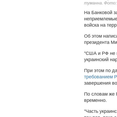
туманна. Фото: 
На Банковой з
неприемлемые 
войска на тер
Об этом напис
президента Ми
"США и РФ не 
украинский нар
При этом по 
требованием Р
завершения в
По словам же 
временно.
"Часть украин