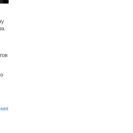
ну
ра.
тов
то
ния