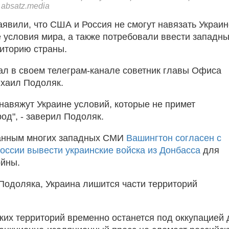
absatz.media
аявили, что США и Россия не смогут навязать Украин
условия мира, а также потребовали ввести западн
риторию страны.
ал в своем телеграм-канале советник главы Офиса
хаил Подоляк.
навяжут Украине условий, которые не примет
од", - заверил Подоляк.
данным многих западных СМИ
Вашингтон согласен с
оссии вывести украинские войска из Донбасса
для
ойны.
Подоляка, Украина лишится части территорий
ских территорий временно останется под оккупацией 