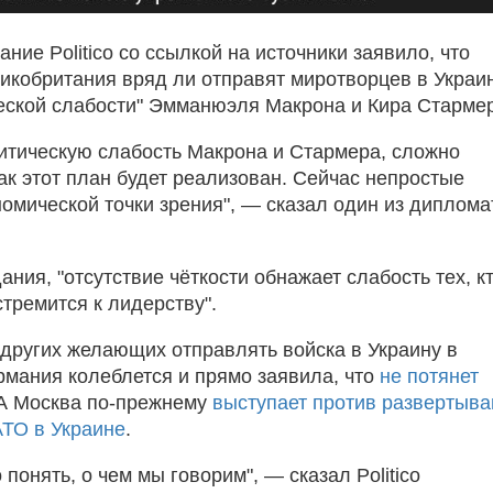
ние Politico со ссылкой на источники заявило, что
икобритания вряд ли отправят миротворцев в Украи
ческой слабости" Эмманюэля Макрона и Кира Старме
итическую слабость Макрона и Стармера, сложно
ак этот план будет реализован. Сейчас непростые
номической точки зрения", — сказал один из диплома
ния, "отсутствие чёткости обнажает слабость тех, к
тремится к лидерству".
других желающих отправлять войска в Украину в
ермания колеблется и прямо заявила, что
не потянет
 А Москва по-прежнему
выступает против развертыва
АТО в Украине
.
 понять, о чем мы говорим", — сказал Politico