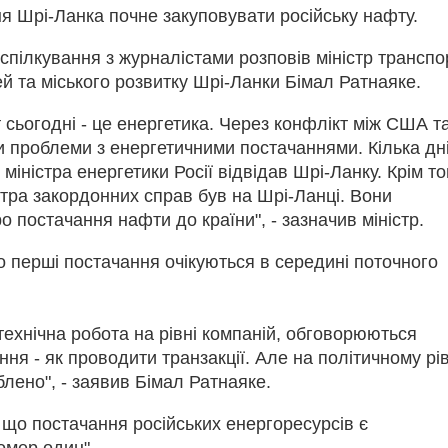
ня Шрі-Ланка почне закуповувати російську нафту.
 спілкування з журналістами розповів міністр транспо
й та міського розвитку Шрі-Ланки Бімал Ратнаяке.
 сьогодні - це енергетика. Через конфлікт між США т
и проблеми з енергетичними постачаннями. Кілька дн
міністра енергетики Росії відвідав Шрі-Ланку. Крім то
стра закордонних справ був на Шрі-Ланці. Вони
 постачання нафти до країни", - зазначив міністр.
о перші постачання очікуються в середині поточного
технічна робота на рівні компаній, обговорюються
ння - як проводити транзакції. Але на політичному рів
лено", - заявив Бімал Ратнаяке.
 що постачання російських енергоресурсів є
омер один".