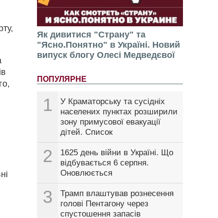
рту,
Як дивитися "Страну" та
"Ясно.Понятно" в Україні. Новий
випуск блогу Олесі Медведєвої
а
ів
ПОПУЛЯРНЕ
го,
1
У Краматорську та сусідніх
населених пунктах розширили
зону примусової евакуації
дітей. Список
2
1625 день війни в Україні. Що
відбувається 6 серпня.
Оновлюється
ні
3
Трамп влаштував рознесення
голові Пентагону через
спустошення запасів