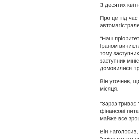
З десятих квіт
Про це під час
автомагістрале
"Наш пріоритет
Іраном виникл
тому заступник 
заступник міні
домовилися про
Він уточнив, щ
місяця.
"Зараз триває 
фінансові пита
майже все зроб
Він наголосив,
"пріоритетом н