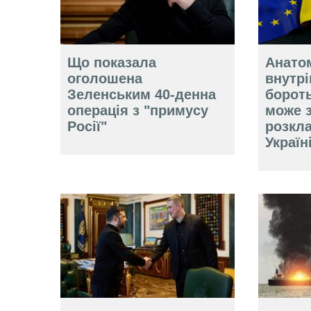
Що показала
Анатом
оголошена
внутр
Зеленським 40-денна
борот
операція з "примусу
може 
Росії"
розкл
Україн