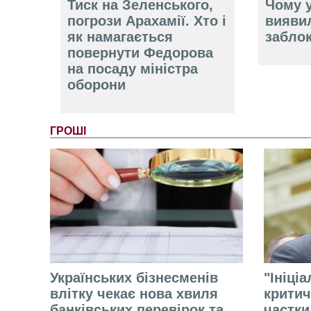
Тиск на Зеленського,
Чому у
погрози Арахамії. Хто і
вияви
як намагається
забло
повернути Федорова
на посаду міністра
оборони
ГРОШІ
Українських бізнесменів
"Ініці
влітку чекає нова хвиля
критич
банківських перевірок та
частки