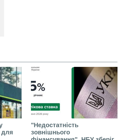
у
"Недостатність
е для
зовнішнього
фінансування". НБУ зберіг