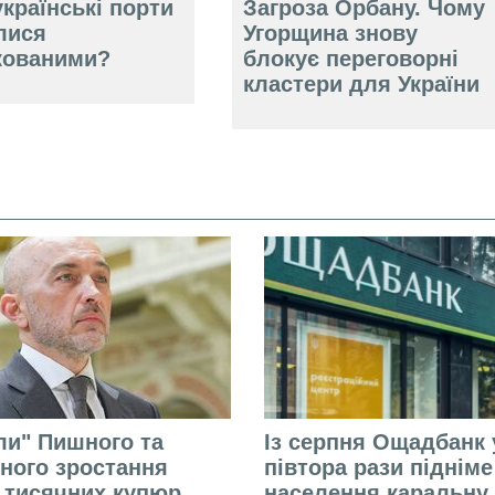
країнські порти
Загроза Орбану. Чому
лися
Угорщина знову
кованими?
блокує переговорні
кластери для України
али" Пишного та
Із серпня Ощадбанк 
ного зростання
півтора рази піднім
 тисячних купюр.
населення каральну