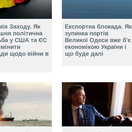
ія Заходу. Як
Експортна блокада. Як
ішня політична
зупинка портів
ьба у США та ЄС
Великої Одеси вже б'є
змінити
економікою України і
ади щодо війни в
що буде далі
і