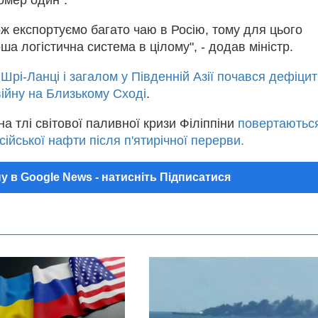
ж експортуємо багато чаю в Росію, тому для цього
ша логістична система в цілому", - додав міністр.
а
Шрі-Ланці і загалом у Південній Азії почався дефіцит
ійну на Близькому Сході
.
на тлі світової паливної кризи Філіппіни
повертаютьс
сійської нафти після п'ятирічної перерви.
у в Google News - натисніть Підписатися