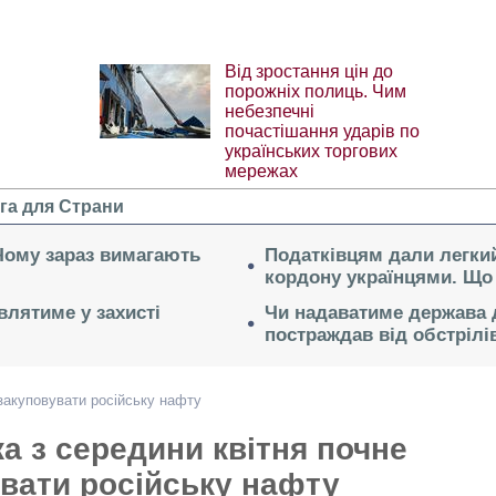
Від зростання цін до
порожніх полиць. Чим
небезпечні
почастішання ударів по
українських торгових
мережах
га для Страни
 Чому зараз вимагають
Податківцям дали легкий
кордону українцями. Що 
влятиме у захисті
Чи надаватиме держава д
постраждав від обстрілі
 закуповувати російську нафту
а з середини квітня почне
вати російську нафту