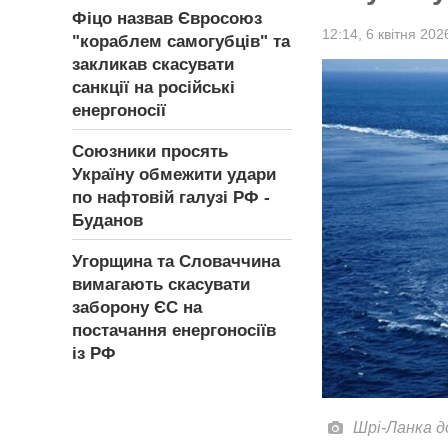
Фіцо назвав Євросоюз
12:14,
6 квітня 202
"кораблем самогубців" та
закликав скасувати
санкції на російські
енергоносії
Союзники просять
Україну обмежити удари
по нафтовій галузі РФ -
Буданов
Угорщина та Словаччина
вимагають скасувати
заборону ЄС на
постачання енергоносіїв
із РФ
Шрі-Ланка 