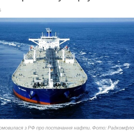
6
домовилася з РФ про постачання нафти. Фото: Радкомфл