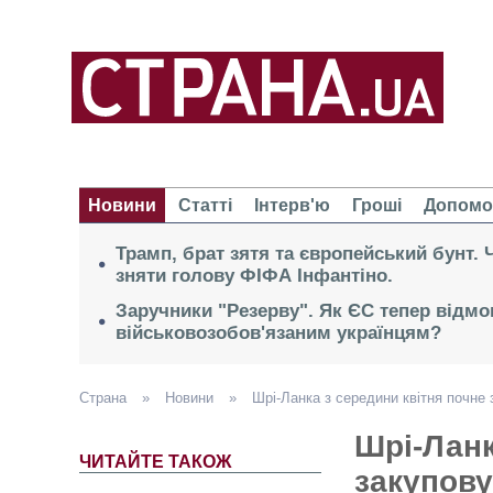
Новини
Статті
Інтерв'ю
Гроші
Допомо
Трамп, брат зятя та європейський бунт.
зняти голову ФІФА Інфантіно.
Заручники "Резерву". Як ЄС тепер відмо
військовозобов'язаним українцям?
Страна
»
Новини
»
Шрі-Ланка з середини квітня почне
Шрі-Ланк
ЧИТАЙТЕ ТАКОЖ
закупову