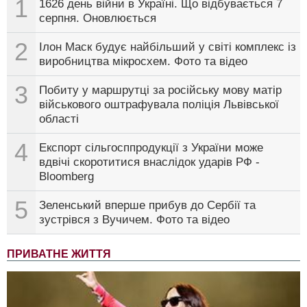
1
1626 день війни в Україні. Що відбувається 7
серпня. Оновлюється
2
Ілон Маск будує найбільший у світі комплекс із
виробництва мікросхем. Фото та відео
3
Побиту у маршрутці за російську мову матір
військового оштрафувала поліція Львівської
області
4
Експорт сільгосппродукції з України може
вдвічі скоротитися внаслідок ударів РФ -
Bloomberg
5
Зеленський вперше прибув до Сербії та
зустрівся з Вучичем. Фото та відео
ПРИВАТНЕ ЖИТТЯ