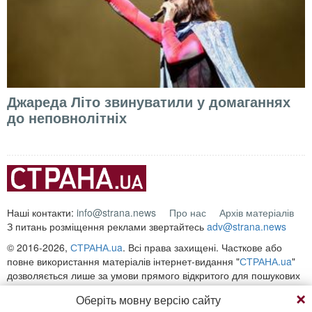
Джареда Літо звинуватили у домаганнях
до неповнолітніх
Наші контакти:
info@strana.news
Про нас
Архів матеріалів
З питань розміщення реклами звертайтесь
adv@strana.news
© 2016-2026,
СТРАНА.ua
. Всі права захищені. Часткове або
повне використання матеріалів інтернет-видання "
СТРАНА.ua
"
дозволяється лише за умови прямого відкритого для пошукових
систем гіперпосилання на безпосередню адресу матеріалу на
Оберіть мовну версію сайту
сайті
strana.ua