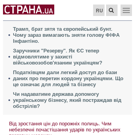
RU
Трамп, брат зятя та європейський бунт.
Чому зараз вимагають зняти голову ФІФА
Інфантіно.
Заручники "Резерву". Як ЄС тепер
відмовлятиме у захисті
військовозобов'язаним українцям?
Податківцям дали легкий доступ до бази
даних про перетин кордону українцями. Що
це означає для людей та бізнесу
Чи надаватиме держава допомогу
українському бізнесу, який постраждав від
обстрілів?
Від зростання цін до порожніх полиць. Чим
небезпечні почастішання ударів по українських