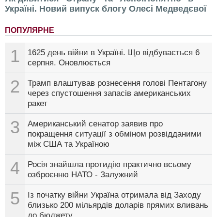
Україні. Новий випуск блогу Олесі Медведєвої
ПОПУЛЯРНЕ
1
1625 день війни в Україні. Що відбувається 6
серпня. Оновлюється
2
Трамп влаштував рознесення голові Пентагону
через спустошення запасів американських
ракет
3
Американський сенатор заявив про
покращення ситуації з обміном розвідданими
між США та Україною
4
Росія знайшла протидію практично всьому
озброєнню НАТО - Залужний
5
Із початку війни Україна отримала від Заходу
близько 200 мільярдів доларів прямих вливань
до бюджету