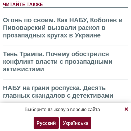
ЧИТАЙТЕ ТАКЖЕ
Огонь по своим. Как НАБУ, Коболев и
Пивоварский вызвали раскол в
прозападных кругах в Украине
Тень Трампа. Почему обострился
конфликт власти с прозападными
активистами
НАБУ на грани роспуска. Десять
главных скандалов с детективами
Продолжая просмотр, вы соглашаетесь с нашей
Выберите языковую версию сайта
политикой конфиденциальности
ВИДЕО
Русский
Українська
Согласен
Подробнее