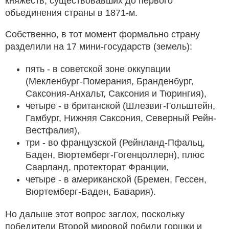
княжеств, существовавших до первого
объединения страны в 1871-м.
Собственно, в тот момент формально страну
разделили на 17 мини-государств (земель):
пять - в советской зоне оккупации
(Мекленбург-Померания, Бранденбург,
Саксония-Анхальт, Саксония и Тюрингия),
четыре - в британской (Шлезвиг-Гольштейн,
Гамбург, Нижняя Саксония, Северный Рейн-
Вестфалия),
три - во французской (Рейнланд-Пфальц,
Баден, Вюртемберг-Гогенцоллерн), плюс
Саарланд, протекторат Франции,
четыре - в американской (Бремен, Гессен,
Вюртемберг-Баден, Бавария).
Но дальше этот вопрос заглох, поскольку
победители Второй мировой побили горшки и