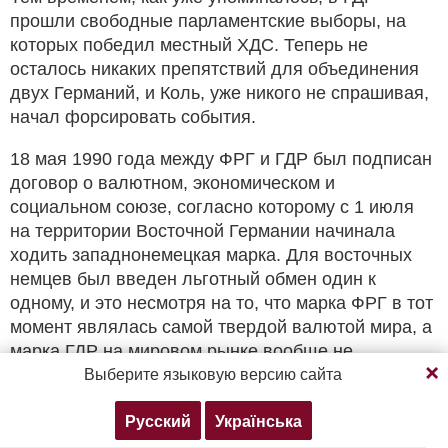
прошли свободные парламентские выборы, на
которых победил местный ХДС. Теперь не
осталось никаких препятствий для объединения
двух Германий, и Коль, уже никого не спрашивая,
начал форсировать события.
18 мая 1990 года между ФРГ и ГДР был подписан
договор о валютном, экономическом и
социальном союзе, согласно которому с 1 июля
на территории Восточной Германии начинала
ходить западнонемецкая марка. Для восточных
немцев был введен льготный обмен один к
одному, и это несмотря на то, что марка ФРГ в тот
момент являлась самой твердой валютой мира, а
марка ГДР на мировом рынке вообще не
Продолжая просмотр, вы соглашаетесь с нашей
Выберите языковую версию сайта
политикой конфиденциальности
котировалась.
Русский
Українська
Согласен
Подробнее