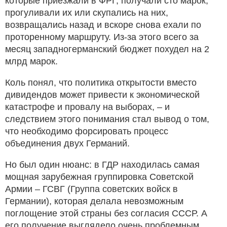
которые приезжали в ФРГ, получали сто марок,
прогуливали их или скупались на них,
возвращались назад и вскоре снова ехали по
проторенному маршруту. Из-за этого всего за
месяц западногерманский бюджет похудел на 2
млрд марок.
Коль понял, что политика открытости вместо
дивидендов может привести к экономической
катастрофе и провалу на выборах, – и
следствием этого понимания стал вывод о том,
что необходимо форсировать процесс
объединения двух Германий.
Но был один нюанс: в ГДР находилась самая
мощная зарубежная группировка Советской
Армии – ГСВГ (Группа советских войск в
Германии), которая делала невозможным
поглощение этой страны без согласия СССР. А
его получение выглядело очень проблемным.