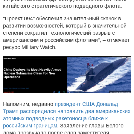
китайского стратегического подводного флота.
"Проект 094" обеспечил значительный скачок в
развитии возможностей, который в значительной
степени сократил технологический разрыв с
американским и российским флотами", – отмечает
ресурс Military Watch.
Напомним, недавно
президент США Дональд
Трамп распорядился направить два американских
атомных подводных ракетоносца ближе к
российским границам
. Заявление главы Белого
дома прозвучало после слов заместителя