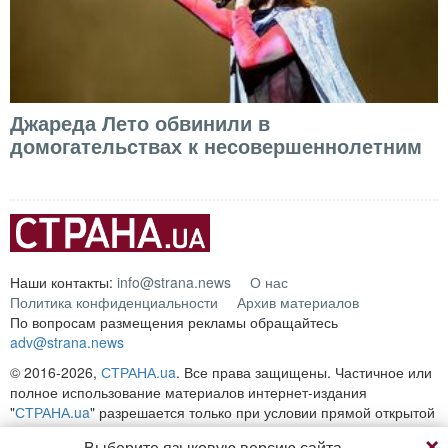
Джареда Лето обвинили в
домогательствах к несовершеннолетним
Наши контакты:
info@strana.news
О нас
Политика конфиденциальности
Архив материалов
По вопросам размещения рекламы обращайтесь
adv@strana.news
© 2016-2026,
СТРАНА.ua
. Все права защищены. Частичное или
полное использование материалов интернет-издания
"
СТРАНА.ua
" разрешается только при условии прямой открытой
для поисковых систем гиперссылки на непосредственный адрес
Выберите языковую версию сайта