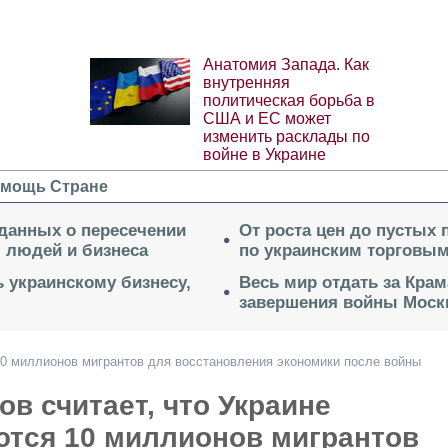
Анатомия Запада. Как
внутренняя
политическая борьба в
США и ЕС может
изменить расклады по
войне в Украине
мощь Стране
 данных о пересечении
От роста цен до пустых
я людей и бизнеса
по украинским торговым
 украинскому бизнесу,
Весь мир отдать за Крам
завершения войны Моск
10 миллионов мигрантов для восстановления экономики после войны
в считает, что Украине
ются 10 миллионов мигрантов