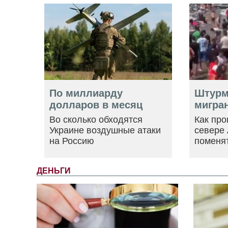
По миллиарду
Штурм
долларов в месяц
мигра
Во сколько обходятся
Как пр
Украине воздушные атаки
севере
на Россию
поменя
ДЕНЬГИ