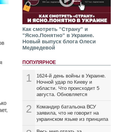
Как смотреть "Страну" и
"Ясно.Понятно" в Украине.
Новый выпуск блога Олеси
ов
Медведевой
я
ПОПУЛЯРНОЕ
1
1624-й день войны в Украине.
Ночной удар по Киеву и
области. Что происходит 5
августа. Обновляется
ько
2
Командир батальона ВСУ
ет,
заявила, что не говорит на
украинском языке из принципа
Весь мир отдать за