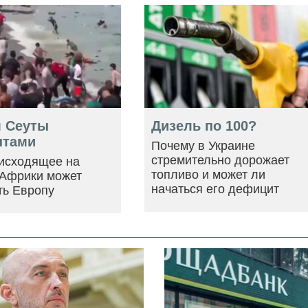
 Сеуты
Дизель по 100?
нтами
Почему в Украине
стремительно дорожает
оисходящее на
топливо и может ли
 Африки может
начаться его дефицит
ть Европу