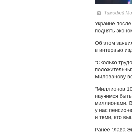
Тимофей Ми
Украине после
поднять эконом
Об этом заяви
в интервью из
"Сколько труд
положительных
Милованову во
"Миллионов 10
научимся быть
миллионами. В
у нас пенсионе
и теми, кто вы
Ранее глава Э