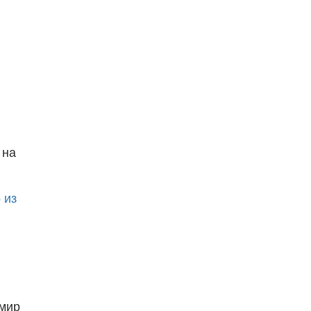
на
 из
имир