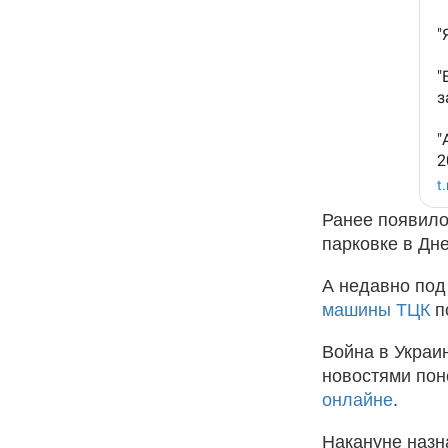
Ранее появил
парковке в Дн
А недавно по
машины ТЦК
по
Война в Украи
новостями пон
онлайне
.
Накануне назн