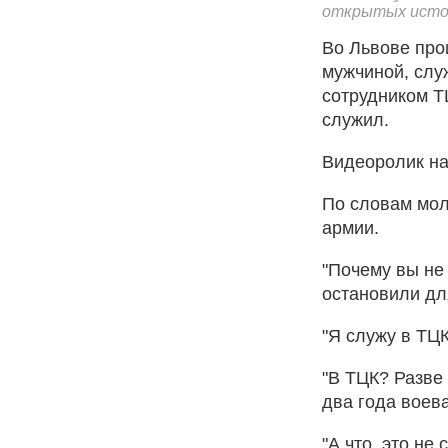
открытых исто
Во Львове про
мужчиной, слу
сотрудником Т
служил.
Видеоролик на
По словам мол
армии.
"Почему вы не
остановили дл
"Я служу в ТЦК
"В ТЦК? Разве 
два года воев
"А что, это не