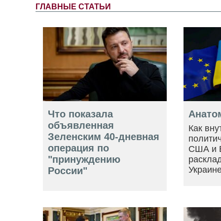
ГЛАВНЫЕ СТАТЬИ
Что показала
Анато
объявленная
Как вну
Зеленским 40-дневная
политич
операция по
США и 
"принуждению
расклад
Украин
России"