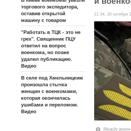
и военк
В Киеве военкомы увезли
торгового экспедитора,
оставив открытой
21:34,
20 октября 
машину с товаром
"Работать в ТЦК - это не
грех". Священник ПЦУ
ответил на вопрос
военкома, но позже
удалил публикацию.
Видео
В селе под Хмельницким
произошла стычка
женщин с военкомами,
которая окончилась
ушибами и переломом.
Видео
Между военн