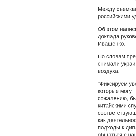
Между съемкам
российскими уд
Об этом напис
доклада руков
Иващенко.
По словам пре
снимали украи
воздуха.
"Фиксируем ув
которые могут
сожалению, бы
китайскими сп
соответствующ
как деятельно
подходы к дип
общаться с на