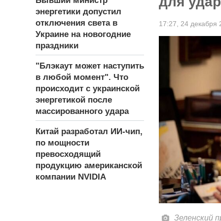
для удар
Бывший министр
энергетики допустил
отключения света в
17:27,
24 декабря 
Украине на новогодние
праздники
"Блэкаут может наступить
в любой момент". Что
происходит с украинской
энергетикой после
массированного удара
Китай разработал ИИ-чип,
по мощности
превосходящий
продукцию американской
компании NVIDIA
Зеленский 