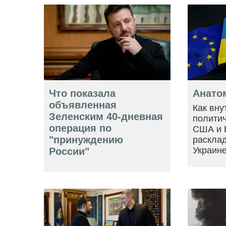
Что показала
Анато
объявленная
Как вну
Зеленским 40-дневная
политич
операция по
США и 
"принуждению
расклад
Украин
России"