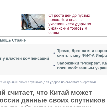
От роста цен до пустых
полок. Чем опасны
участившиеся удары по
украинским торговым
сетям
мощь Стране
Трамп, брат зятя и евро
снять главу ФИФА Инфа
ет у властей компенсаций
Заложники "Резерва". Ка
военнообязанным укра
ссии данные своих спутников для ударов по объектам энергетики
й считает, что Китай может
оссии данные своих спутников