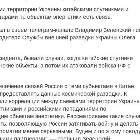
и территории Украины китайскими спутниками и
арами по объектам энергетики есть связь.
ал в своем телеграм-канале Владимир Зеленский по
одителя Службы внешней разведки Украины Олега
зидента, бывали случаи, когда китайские спутники
нские объекты, а потом их атаковали войска РФ с
еличение связей России с теми субъектами в Китае,
 предоставлять данные космической разведки. К
ли корреляции между съемками территории Украин
утниками и российскими попаданиями по
им объектам энергетики. Рассматриваем такие случ
сть, позволяющую России затягивать войну и делать
ломатии менее серьезными. Будем и по этому повод
шими партнерами", — сообщил Зеленский.