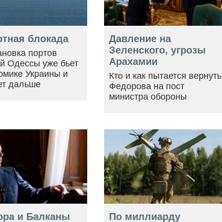
ртная блокада
Давление на
Зеленского, угрозы
ановка портов
Арахамии
й Одессы уже бьет
омике Украины и
Кто и как пытается вернуть
ет дальше
Федорова на пост
министра обороны
ора и Балканы
По миллиарду