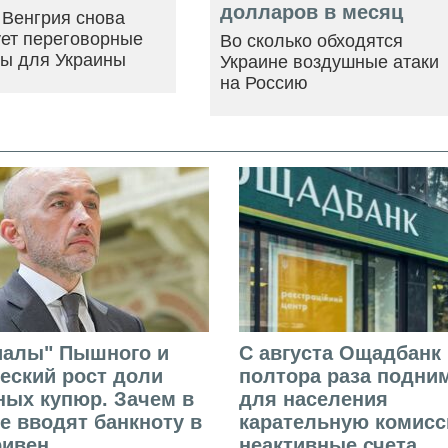
долларов в месяц
 Венгрия снова
ует переговорные
Во сколько обходятся
ры для Украины
Украине воздушные атаки
на Россию
иалы" Пышного и
С августа Ощадбанк 
еский рост доли
полтора раза подни
ых купюр. Зачем в
для населения
е вводят банкноту в
карательную комисс
ривен
неактивные счета