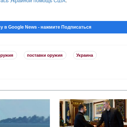
илась Украиной помощь США
.
у в Google News - нажмите Подписаться
оружия
поставки оружия
Украина