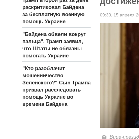
достиже
Трамп второй раз за день
раскритиковал Байдена
за бесплатную военную
09:30,
15 апреля 2
помощь Украине
"Байдена обвели вокруг
пальца". Трамп заявил,
что Штаты не обязаны
помогать Украине
"Кто разоблачит
мошенничество
Зеленского?" Сын Трампа
призвал расследовать
помощь Украине во
времена Байдена
Вице-презид