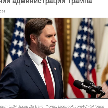
ний администрации Трампа
026
ент США Джей Ди Вэнс. Фото: facebook.com/WhiteHouse