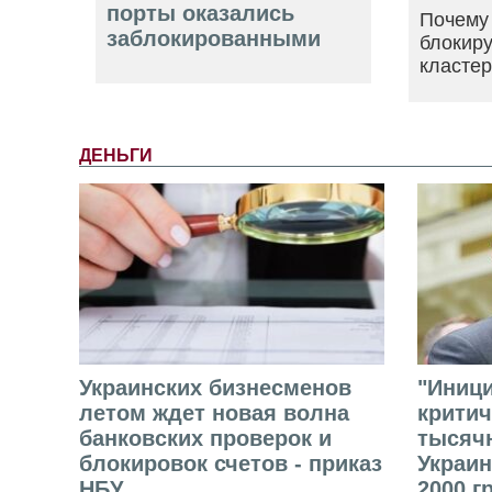
порты оказались
Почему
заблокированными
блокир
класте
ДЕНЬГИ
Украинских бизнесменов
"Иниц
летом ждет новая волна
критич
банковских проверок и
тысячн
блокировок счетов - приказ
Украин
НБУ
2000 г