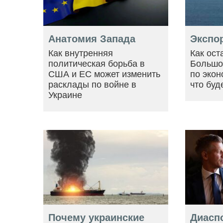
Анатомия Запада
Экспо
Как внутренняя
Как ост
политическая борьба в
Большо
США и ЕС может изменить
по экон
расклады по войне в
что буд
Украине
Почему украинские
Диасп