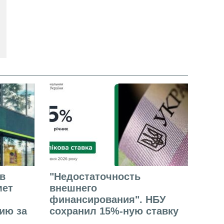
в
"Недостаточность
мет
внешнего
финансирования". НБУ
ию за
сохранил 15%-ную ставку