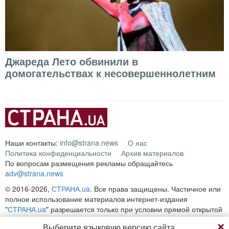
Джареда Лето обвинили в
домогательствах к несовершеннолетним
Наши контакты:
info@strana.news
О нас
Политика конфиденциальности
Архив материалов
По вопросам размещения рекламы обращайтесь
adv@strana.news
© 2016-2026,
СТРАНА.ua
. Все права защищены. Частичное или
полное использование материалов интернет-издания
"
СТРАНА.ua
" разрешается только при условии прямой открытой
для поисковых систем гиперссылки на непосредственный адрес
Выберите языковую версию сайта