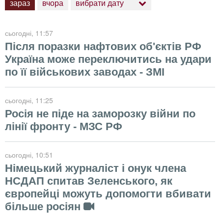
зараз
вчора
вибрати дату
сьогодні
, 11:57
Після поразки нафтових об'єктів РФ
Україна може переключитись на удари
по її військових заводах - ЗМІ
сьогодні
, 11:25
Росія не піде на заморозку війни по
лінії фронту - МЗС РФ
сьогодні
, 10:51
Німецький журналіст і онук члена
НСДАП спитав Зеленського, як
європейці можуть допомогти вбивати
більше росіян