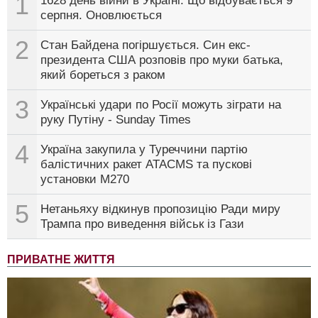
1
1628 день війни в Україні. Що відбувається 9
серпня. Оновлюється
2
Стан Байдена погіршується. Син екс-
президента США розповів про муки батька,
який бореться з раком
3
Українські удари по Росії можуть зіграти на
руку Путіну - Sunday Times
4
Україна закупила у Туреччини партію
балістичних ракет ATACMS та пускові
установки M270
5
Нетаньяху відкинув пропозицію Ради миру
Трампа про виведення військ із Гази
ПРИВАТНЕ ЖИТТЯ