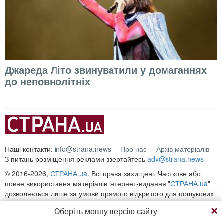
Джареда Літо звинуватили у домаганнях
до неповнолітніх
Наші контакти:
info@strana.news
Про нас
Архів матеріалів
З питань розміщення реклами звертайтесь
adv@strana.news
© 2016-2026,
СТРАНА.ua
. Всі права захищені. Часткове або
повне використання матеріалів інтернет-видання "
СТРАНА.ua
"
дозволяється лише за умови прямого відкритого для пошукових
систем гіперпосилання на безпосередню адресу матеріалу на
Оберіть мовну версію сайту
сайті
strana.ua