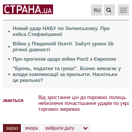
RU
Новий удар НАБУ по Зеленському. Про
кейса Стефанішиної
Війна у Південній Осетії. Забуті уроки 18-
річної давності
Про прогнози щодо війни Росії з Європою
"Бронь, податки та гроші". Бізнес вимагає у
влади компенсації за прильоти. Наскільки
це реально?
Від зростання цін до порожніх полиць. Чим
небезпечні почастішання ударів по українських
торгових мережах
зараз
вчора
вибрати дату