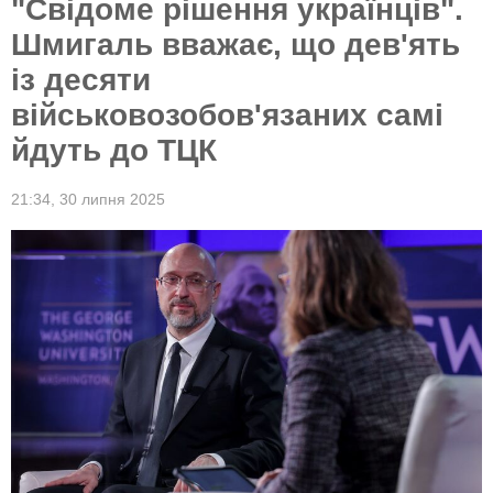
"Свідоме рішення українців".
Шмигаль вважає, що дев'ять
із десяти
військовозобов'язаних самі
йдуть до ТЦК
21:34,
30 липня 2025