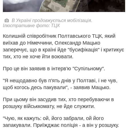
В Україні продовжується мобілізація.
Ілюстративне фото: ТЦК
Колишній співробітник Полтавського ТЦК, який
виїхав до Німеччини, Олександр Мацько
заперечує, що в країні йде "бусифікація" і критикує
тих, хто не хоче йти воювати.
Про це він заявив в інтерв'ю "Супільному".
"Я нещодавно був п'ять днів у Полтаві, і не чув,
щоб когось десь пакували", - заявив Мацько.
При цьому він засудив тих, хто перебуваючи в
розшуку військкомату, не йде служити.
"Чую, як кажуть: ой, його забрали, ой його
запакували. Приїжджає поліція - а він у розшуку.