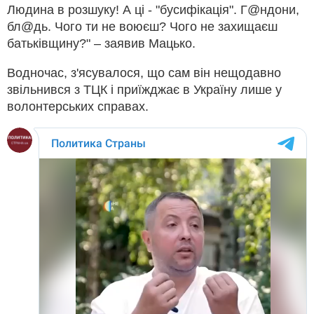
Людина в розшуку! А ці - "бусифікація". Г@ндони,
бл@дь. Чого ти не воюєш? Чого не захищаєш
батьківщину?" – заявив Мацько.
Водночас, з'ясувалося, що сам він нещодавно
звільнився з ТЦК і приїжджає в Україну лише у
волонтерських справах.