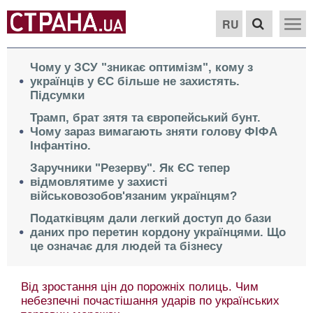
RU
Чому у ЗСУ "зникає оптимізм", кому з
українців у ЄС більше не захистять.
Підсумки
Трамп, брат зятя та європейський бунт.
Чому зараз вимагають зняти голову ФІФА
Інфантіно.
Заручники "Резерву". Як ЄС тепер
відмовлятиме у захисті
військовозобов'язаним українцям?
Податківцям дали легкий доступ до бази
даних про перетин кордону українцями. Що
це означає для людей та бізнесу
Від зростання цін до порожніх полиць. Чим
небезпечні почастішання ударів по українських