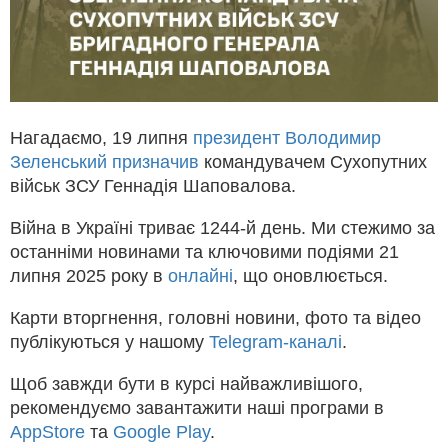
Нагадаємо, 19 липня
президент Володимир
Зеленський призначив
командувачем Сухопутних
військ ЗСУ Геннадія Шаповалова.
Війна в Україні триває 1244-й день. Ми стежимо за
останніми новинами та ключовими подіями 21
липня 2025 року в
онлайні
, що оновлюється.
Карти вторгнення, головні новини, фото та відео
публікуються у нашому
Telegram-каналі
.
Щоб завжди бути в курсі найважливішого,
рекомендуємо завантажити наші програми в
AppStore
та
Google Play
.