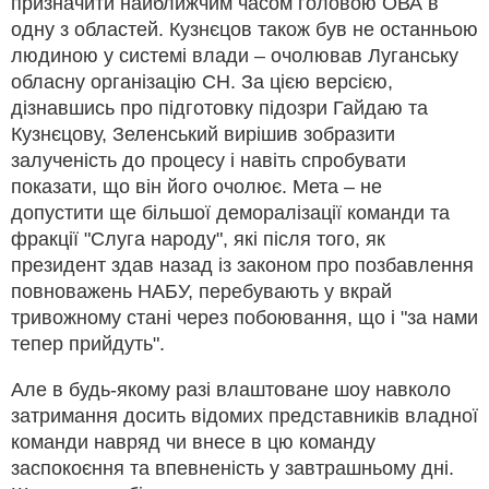
призначити найближчим часом головою ОВА в
одну з областей. Кузнєцов також був не останньою
людиною у системі влади – очолював Луганську
обласну організацію СН. За цією версією,
дізнавшись про підготовку підозри Гайдаю та
Кузнєцову, Зеленський вирішив зобразити
залученість до процесу і навіть спробувати
показати, що він його очолює. Мета – не
допустити ще більшої деморалізації команди та
фракції "Слуга народу", які після того, як
президент здав назад із законом про позбавлення
повноважень НАБУ, перебувають у вкрай
тривожному стані через побоювання, що і "за нами
тепер прийдуть".
Але в будь-якому разі влаштоване шоу навколо
затримання досить відомих представників владної
команди навряд чи внесе в цю команду
заспокоєння та впевненість у завтрашньому дні.