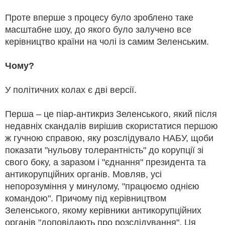
Проте вперше з процесу було зроблено таке
масштабне шоу, до якого було залучено все
керівництво країни на чолі із самим Зеленським.
Чому?
У політичних колах є дві версії.
Перша – це піар-антикриз Зеленського, який після
недавніх скандалів вирішив скористатися першою
ж гучною справою, яку розслідувало НАБУ, щоби
показати "нульову толерантність" до корупції зі
свого боку, а заразом і "єднання" президента та
антикорупційних органів. Мовляв, усі
непорозуміння у минулому, "працюємо однією
командою". Причому під керівництвом
Зеленського, якому керівники антикорупційних
органів "доповідають про розслідування". Ця