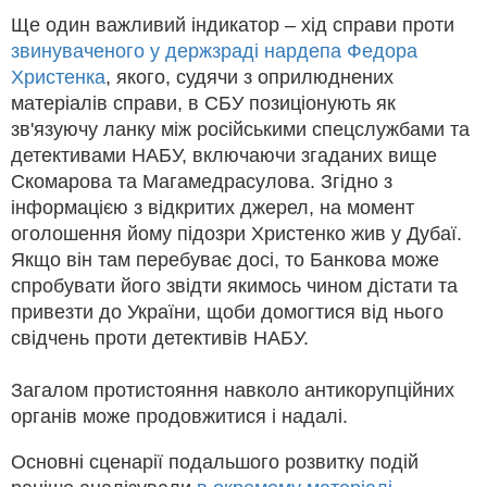
Ще один важливий індикатор – хід справи проти
звинуваченого у держзраді нардепа Федора
Христенка
, якого, судячи з оприлюднених
матеріалів справи, в СБУ позиціонують як
зв'язуючу ланку між російськими спецслужбами та
детективами НАБУ, включаючи згаданих вище
Скомарова та Магамедрасулова. Згідно з
інформацією з відкритих джерел, на момент
оголошення йому підозри Христенко жив у Дубаї.
Якщо він там перебуває досі, то Банкова може
спробувати його звідти якимось чином дістати та
привезти до України, щоби домогтися від нього
свідчень проти детективів НАБУ.
Загалом протистояння навколо антикорупційних
органів може продовжитися і надалі.
Основні сценарії подальшого розвитку подій