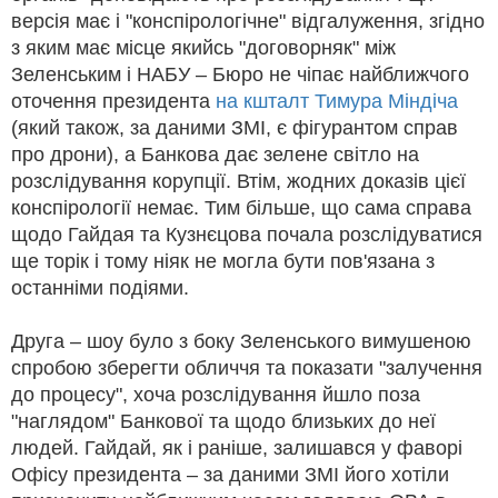
версія має і "конспірологічне" відгалуження, згідно
з яким має місце якийсь "договорняк" між
Зеленським і НАБУ – Бюро не чіпає найближчого
оточення президента
на кшталт Тимура Міндіча
(який також, за даними ЗМІ, є фігурантом справ
про дрони), а Банкова дає зелене світло на
розслідування корупції. Втім, жодних доказів цієї
конспірології немає. Тим більше, що сама справа
щодо Гайдая та Кузнєцова почала розслідуватися
ще торік і тому ніяк не могла бути пов'язана з
останніми подіями.
Друга – шоу було з боку Зеленського вимушеною
спробою зберегти обличчя та показати "залучення
до процесу", хоча розслідування йшло поза
"наглядом" Банкової та щодо близьких до неї
людей. Гайдай, як і раніше, залишався у фаворі
Офісу президента – за даними ЗМІ його хотіли