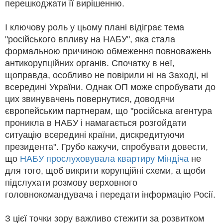
перешкоджати її вирішенню.
І ключову роль у цьому плані відіграє тема
"російського впливу на НАБУ", яка стала
формальною причиною обмеження повноважень
антикорупційних органів. Спочатку в неї,
щоправда, особливо не повірили ні на Заході, ні
всередині України. Однак ОП може спробувати до
цих звинувачень повернутися, доводячи
європейським партнерам, що "російська агентура
проникла в НАБУ і намагається розгойдати
ситуацію всередині країни, дискредитуючи
президента". Грубо кажучи, спробувати довести,
що
НАБУ прослуховувала квартиру Міндіча
не
для того, щоб викрити корупційні схеми, а щоби
підслухати розмову верховного
головнокомандувача і передати інформацію Росії.
З цієї точки зору важливо стежити за розвитком