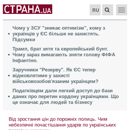
RU
Чому у ЗСУ "зникає оптимізм", кому з
українців у ЄС більше не захистять.
Підсумки
Трамп, брат зятя та європейський бунт.
Чому зараз вимагають зняти голову ФІФА
Інфантіно.
Заручники "Резерву". Як ЄС тепер
відмовлятиме у захисті
військовозобов'язаним українцям?
Податківцям дали легкий доступ до бази
даних про перетин кордону українцями. Що
це означає для людей та бізнесу
Від зростання цін до порожніх полиць. Чим
небезпечні почастішання ударів по українських