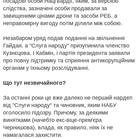
посадові особи Нацгвардії, яким, за версією
слідства, зазначені особи продавали за
завищеними цінами дрони та засоби РЕБ, а
неправомірну вигоду потім ділили між собою.
Незабаром уряд подав подання на звільнення
Гайдая, а "Слуга народу" призупинила членство
Кузнєцова. І Кабмін, і партія президента заявили
про повну підтримку та сприяння антикорупційним
органам у їхньому розслідуванні.
Що тут незвичайного?
За останні роки це вже далеко не перший нардеп
від "Слуги народу" та чиновник, яким НАБУ
оголосило підозру. Причому, за деякими
винятками (начебто екс-віце-прем'єра
Чернишова), влада, як правило, ніяк їх не
намагалася захистити.