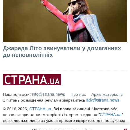
Джареда Літо звинуватили у домаганнях
до неповнолітніх
Наші контакти:
info@strana.news
Про нас
Архів матеріалів
З питань розміщення реклами звертайтесь
adv@strana.news
© 2016-2026,
СТРАНА.ua
. Всі права захищені. Часткове або
повне використання матеріалів інтернет-видання "
СТРАНА.ua
"
дозволяється лише за умови прямого відкритого для пошукових
систем гіперпосилання на безпосередню адресу матеріалу на