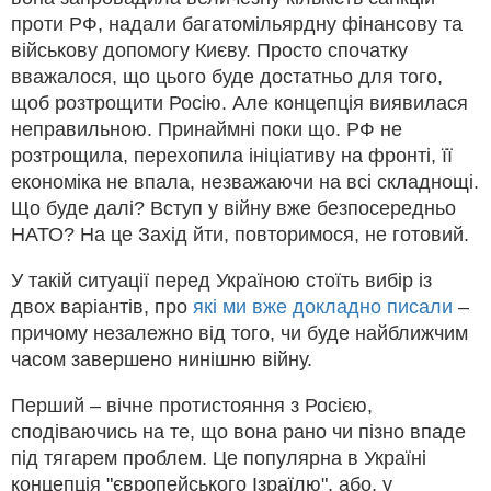
проти РФ, надали багатомільярдну фінансову та
військову допомогу Києву. Просто спочатку
вважалося, що цього буде достатньо для того,
щоб розтрощити Росію. Але концепція виявилася
неправильною. Принаймні поки що. РФ не
розтрощила, перехопила ініціативу на фронті, її
економіка не впала, незважаючи на всі складнощі.
Що буде далі? Вступ у війну вже безпосередньо
НАТО? На це Захід йти, повторимося, не готовий.
У такій ситуації перед Україною стоїть вибір із
двох варіантів, про
які ми вже докладно писали
–
причому незалежно від того, чи буде найближчим
часом завершено нинішню війну.
Перший – вічне протистояння з Росією,
сподіваючись на те, що вона рано чи пізно впаде
під тягарем проблем. Це популярна в Україні
концепція "європейського Ізраїлю", або, у