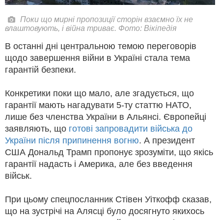
Поки що мирні пропозиції сторін взаємно їх не
влаштовують, і війна триває. Фото: Вікіпедія
В останні дні центральною темою переговорів
щодо завершення війни в Україні стала тема
гарантій безпеки.
Конкретики поки що мало, але згадується, що
гарантії мають нагадувати 5-ту статтю НАТО,
лише без членства України в Альянсі. Європейці
заявляють, що
готові запровадити війська до
України після припинення вогню
. А президент
США Дональд Трамп пропонує зрозуміти, що якісь
гарантії надасть і Америка, але без введення
військ.
При цьому спецпосланник Стівен Уіткофф сказав,
що на зустрічі на Алясці було досягнуто якихось