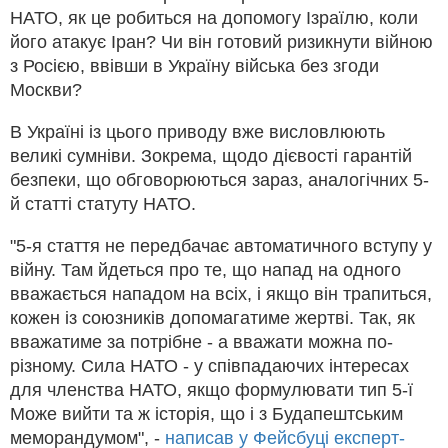
НАТО, як це робиться на допомогу Ізраїлю, коли
його атакує Іран? Чи він готовий ризикнути війною
з Росією, ввівши в Україну війська без згоди
Москви?
В Україні із цього приводу вже висловлюють
великі сумніви. Зокрема, щодо дієвості гарантій
безпеки, що обговорюються зараз, аналогічних 5-
й статті статуту НАТО.
"5-я стаття не передбачає автоматичного вступу у
війну. Там йдеться про те, що напад на одного
вважається нападом на всіх, і якщо він трапиться,
кожен із союзників допомагатиме жертві. Так, як
вважатиме за потрібне - а вважати можна по-
різному. Сила НАТО - у співпадаючих інтересах
для членства НАТО, якщо формулювати тип 5-ї
Може вийти та ж історія, що і з Будапештським
меморандумом", -
написав у Фейсбуці експерт-