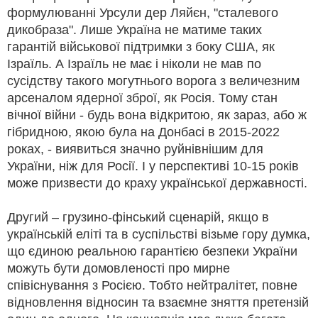
формулюванні Урсули дер Ляйєн, "сталевого
дикобраза". Лише Україна не матиме таких
гарантій військової підтримки з боку США, як
Ізраїль. А Ізраїль не має і ніколи не мав по
сусідству такого могутнього ворога з величезним
арсеналом ядерної зброї, як Росія. Тому стан
вічної війни - будь вона відкритою, як зараз, або ж
гібридною, якою була на Донбасі в 2015-2022
роках, - виявиться значно руйнівнішим для
України, ніж для Росії. І у перспективі 10-15 років
може призвести до краху української державності.
Другий – грузино-фінський сценарій, якщо в
українській еліті та в суспільстві візьме гору думка,
що єдиною реальною гарантією безпеки України
можуть бути домовленості про мирне
співіснування з Росією. Тобто нейтралітет, повне
відновлення відносин та взаємне зняття претензій