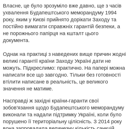
Власне, це було зрозуміло вже давно, ще з часів
ухвалення Будапештського меморандуму 1994
року, яким у Києві прийнято дорікати Заходу та
постійно вимагати справжніх гарантій безпеки, а
не порожнього папірця на кшталт цього
документа.
Однак на практиці з наведених вище причин жодні
великі гарантії країни Заходу Україні дати не
можуть. Підкреслимо: практично. На папері можна
написати все що завгодно. Тільки без готовності
втілити написане в реальність, це великого
значення не матиме.
Насправді ж західні країни-гаранти свої
зобов'язання щодо Будапештського меморандуму
виконали та надали підтримку Україні, коли було
порушено її територіальну цілісність. З 2014 року
вона запровадила величезну кількість санкцій