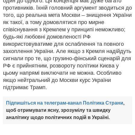
один до одного. Ця концепція має дуже багато
противників. Їхній головний аргумент зводиться до
того, що реальна мета Москви – знищення України
як такої, а тому домовлятися про мирне
співіснування з Кремлем у принципі неможливо;
будь-які любовні домовленості РФ
використовуватиме для ослаблення та повного
захоплення України. Але якщо з Кремля надійдуть
сигнали про те, що грузино-фінський сценарій для
РФ є прийнятним, розвороту політики Києва у
цьому напрямі виключати не можна. Особливо
якщо нейтральний до Москви курс України
підтримає Трамп.
Підпишіться на телеграм-канал Політика Страни
,
щоб отримувати ясну, зрозумілу та швидку
аналітику щодо політичних подій в Україні.