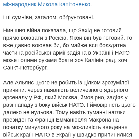
міжнародник Микола Капітоненко
.
І ці сумніви, загалом, обґрунтовані.
Нинішня війна показала, що Захід не готовий
прямо воювати з Росією. Якби він був готовий, то
вже давно воював би, бо майже вся боєздатна
частина російської армії задіяна в Україні і НАТО
може голими руками брати хоч Калінінград, хоч
Санкт-Петербург.
Але Альянс цього не робить із цілком зрозумілої
причини: через наявність величезного ядерного
арсеналу у РФ, який Москва, ймовірно, задіяє у
разі нападу з боку військ НАТО. І ймовірність цього
далеко не нульова. Тому навіть туманні натяки
президента Франції Емманюеля Макрона на
початку минулого року на можливість введення
військ країн НАТО в Україну швидко припинилися