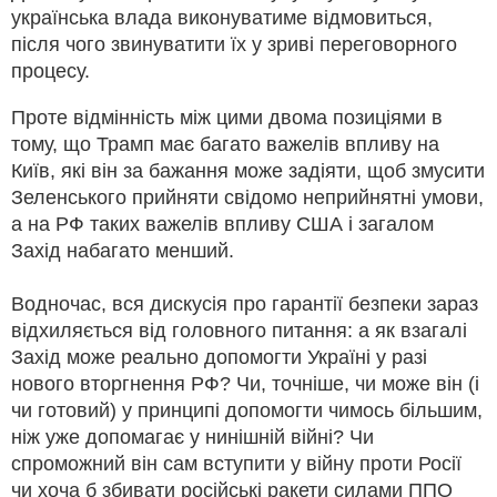
українська влада виконуватиме відмовиться,
після чого звинуватити їх у зриві переговорного
процесу.
Проте відмінність між цими двома позиціями в
тому, що Трамп має багато важелів впливу на
Київ, які він за бажання може задіяти, щоб змусити
Зеленського прийняти свідомо неприйнятні умови,
а на РФ таких важелів впливу США і загалом
Захід набагато менший.
Водночас, вся дискусія про гарантії безпеки зараз
відхиляється від головного питання: а як взагалі
Захід може реально допомогти Україні у разі
нового вторгнення РФ? Чи, точніше, чи може він (і
чи готовий) у принципі допомогти чимось більшим,
ніж уже допомагає у нинішній війні? Чи
спроможний він сам вступити у війну проти Росії
чи хоча б збивати російські ракети силами ППО