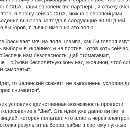
ент США, наши европейские партнеры, я отвечу оче
е того, я прошу сейчас США, можно с европейцами,
ведения выборов. И тогда в следующие 60-90 дней
ю выборов, я лично имею на это волю".
ребрасывает мяч на поле Трампа, как бы говоря ему:
ь выборы в Украине? Я не против. Готов хоть сейчас,
обеспечь нам безопасность. Дай "Томагавки",
ше – объяви бесполетную зону над Украиной, чтоб с
и самолеты".
ойдет, то Зеленский скажет: "не выполнены условия д
прос снимается".
 таких условиях единственная возможность провести
голосование в "Дие". Эта идея уже давно витает в
озицией, которая полагает, что власть через электро
потолка результат выборов, забив в систему нужные