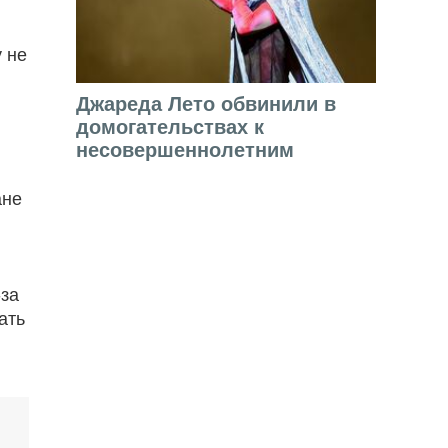
у не
Джареда Лето обвинили в
домогательствах к
несовершеннолетним
ане
-за
ать