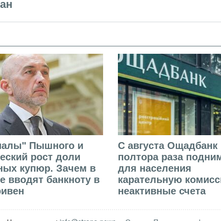
лан
иалы" Пышного и
С августа Ощадбанк 
еский рост доли
полтора раза подни
ых купюр. Зачем в
для населения
е вводят банкноту в
карательную комисс
ривен
неактивные счета