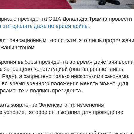
 призыв президента США Дональда Трампа провести
ов это сделать даже во время войны
.
ит сенсационным. Но по сути, это лишь продолжен
с Вашингтоном.
зрения выборы президента во время действия военн
е запрещено Конституцией (она запрещает лишь
Раду), а запрещено только несколькими законами.
и, во время военного положения менять можно. Для
арламенте и подпись президента.
ать заявление Зеленского, то изменения
е условие, которое он выставил для проведение
вил напрямую американцам и европейцам: "так как э