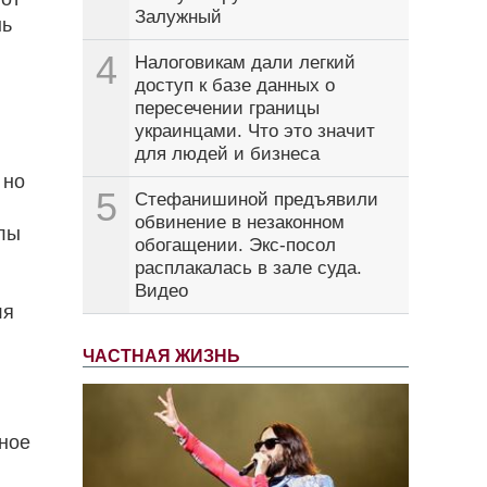
Залужный
нь
4
Налоговикам дали легкий
доступ к базе данных о
пересечении границы
украинцами. Что это значит
для людей и бизнеса
 но
5
Стефанишиной предъявили
обвинение в незаконном
илы
обогащении. Экс-посол
расплакалась в зале суда.
Видео
ля
ЧАСТНАЯ ЖИЗНЬ
нное