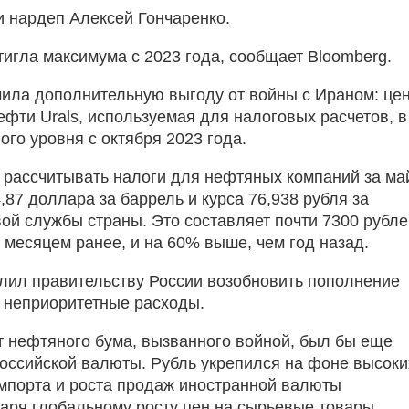
 нардеп Алексей Гончаренко.
игла максимума с 2023 года, сообщает Bloomberg.
учила дополнительную выгоду от войны с Ираном: це
ефти Urals, используемая для налоговых расчетов, в
го уровня с октября 2023 года.
рассчитывать налоги для нефтяных компаний за ма
,87 доллара за баррель и курса 76,938 рубля за
ой службы страны. Это составляет почти 7300 рубл
 месяцем ранее, и на 60% выше, чем год назад.
лил правительству России возобновить пополнение
 неприоритетные расходы.
от нефтяного бума, вызванного войной, был бы еще
российской валюты. Рубль укрепился на фоне высоки
мпорта и роста продаж иностранной валюты
аря глобальному росту цен на сырьевые товары.