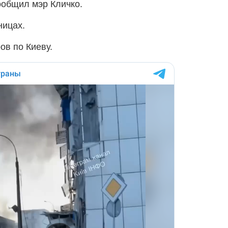
ообщил мэр Кличко.
ницах.
ов по Киеву.