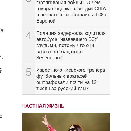
"затягивания войны". О чем
говорит оценка разведки США
о вероятности конфликта РФ с
Европой
на
4
Полиция задержала водителя
автобуса, назвавшего ВСУ
глупыми, потому что они
воюют за "бандитов
й,
Зеленского"
5
Известного киевского тренера
ей
футбольных вратарей
оштрафовали почти на 12
тысяч за русский язык
ЧАСТНАЯ ЖИЗНЬ
х