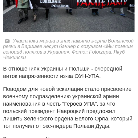
Участники марша в знак памяти жертв Волынской
резни в Варшаве несут баннер с лозунгом «Мы помним
геноцид поляков в Украине». Фото:: Fotorzepa, Якуб
Чемински
В отношениях Украины и Польши - очередной
виток напряженности из-за ОУН-УПА.
Поводом для новой эскалации стало присвоение
военному подразделению украинской армии
наименования в честь "Героев УПА", за что
польский президент Навроцкий предложил
лишить Зеленского ордена Белого Орла, который
тот получил от экс-лидера Польши Дуды.