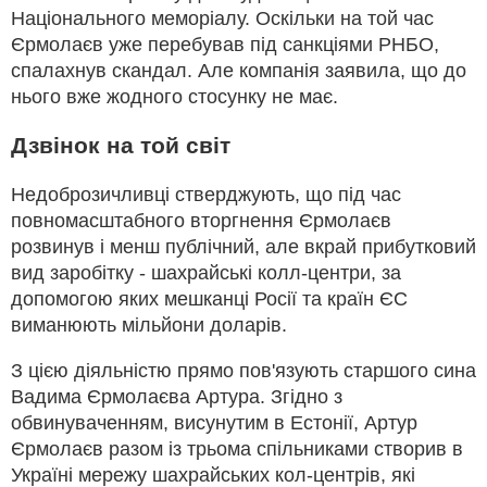
Національного меморіалу. Оскільки на той час
Єрмолаєв уже перебував під санкціями РНБО,
спалахнув скандал. Але компанія заявила, що до
нього вже жодного стосунку не має.
Дзвінок на той світ
Недоброзичливці стверджують, що під час
повномасштабного вторгнення Єрмолаєв
розвинув і менш публічний, але вкрай прибутковий
вид заробітку - шахрайські колл-центри, за
допомогою яких мешканці Росії та країн ЄС
виманюють мільйони доларів.
З цією діяльністю прямо пов'язують старшого сина
Вадима Єрмолаєва Артура. Згідно з
обвинуваченням, висунутим в Естонії, Артур
Єрмолаєв разом із трьома спільниками створив в
Україні мережу шахрайських кол-центрів, які