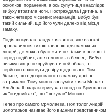
осколкові поранення, а ось супутниця внаслідок
вибуху втратила ноги. Постраждала і дитина, а
також четверо місцевих мешканців. Вибух був
такий сильний, що його чули далеко від місця
замаху.
Подія шокувала владу князівства, яке взагалі
прославилося тихою гаванню для заможних
людей, де можна було жити не тільки в розкоші і
серед подібних, але головне - в безпеці. Вибух
ризикує якщо не зруйнувати цей образ, то
серйозно похитнути довіру щодо нього. Тим
більше, що підозрюваного в замаху досі не
затримали. Тому можна зрозуміти князя Монако
Альбера II охарактеризував напад на Єрмолаєва
як "огидний акт", що "шокував" Монако.
Тепер про самого Єрмолаєва. Політолог Андрій
Золотарьов називає його видним представником