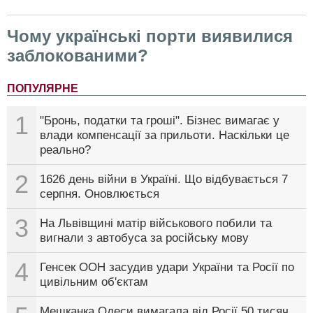
Чому українські порти виявилися
заблокованими?
ПОПУЛЯРНЕ
1
"Бронь, податки та гроші". Бізнес вимагає у
влади компенсації за прильоти. Наскільки це
реально?
2
1626 день війни в Україні. Що відбувається 7
серпня. Оновлюється
3
На Львівщині матір військового побили та
вигнали з автобуса за російську мову
4
Генсек ООН засудив удари України та Росії по
цивільним об'єктам
Мешканка Одеси вимагала від Росії 50 тисяч