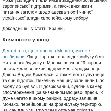
може ускладнити для Києва завдання збільшення
європейської підтримки, а також викликати
питання загалом щодо адекватності чинної
української влади європейському вибору.
Докладніше - у статті "Країни".
Князівство у шоці
Деталі того, що сталося в Монако, ми вже
розбирали
. Якщо коротко, внаслідок вибуху біля
житлового будинку в Монако ввечері 29 червня
постраждав великий підприємець, уродженець
Дніпра Вадим Єрмолаєв, а також його супутниця
та син-підліток. Пекельну машину залишили біля
входу до будівлі. Підозрюваний, судячи з камер
спостереження (за визнанням місцевої преси, їх
дуже багато в цьому районі), одразу залишив
Монако, перейшовши на французьку територію.
За даними ЗМІ, Єрмолаєв отримав опіки та