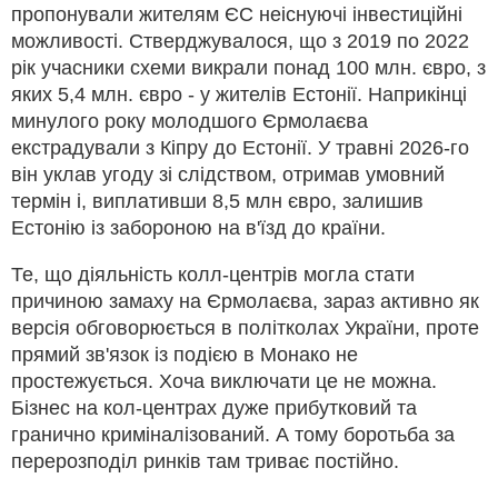
пропонували жителям ЄС неіснуючі інвестиційні
можливості. Стверджувалося, що з 2019 по 2022
рік учасники схеми викрали понад 100 млн. євро, з
яких 5,4 млн. євро - у жителів Естонії. Наприкінці
минулого року молодшого Єрмолаєва
екстрадували з Кіпру до Естонії. У травні 2026-го
він уклав угоду зі слідством, отримав умовний
термін і, виплативши 8,5 млн євро, залишив
Естонію із забороною на в'їзд до країни.
Те, що діяльність колл-центрів могла стати
причиною замаху на Єрмолаєва, зараз активно як
версія обговорюється в політколах України, проте
прямий зв'язок із подією в Монако не
простежується. Хоча виключати це не можна.
Бізнес на кол-центрах дуже прибутковий та
гранично криміналізований. А тому боротьба за
перерозподіл ринків там триває постійно.