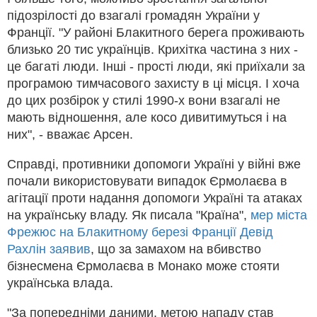
підозрілості до взагалі громадян України у
Франції. "У районі Блакитного берега проживають
близько 20 тис українців. Крихітка частина з них -
це багаті люди. Інші - прості люди, які приїхали за
програмою тимчасового захисту в ці місця. І хоча
до цих розбірок у стилі 1990-х вони взагалі не
мають відношення, але косо дивитимуться і на
них", - вважає Арсен.
Справді, противники допомоги Україні у війні вже
почали використовувати випадок Єрмолаєва в
агітації проти надання допомоги Україні та атаках
на українську владу. Як писала "Країна",
мер міста
Фрежюс на Блакитному березі Франції Девід
Рахлін заявив
, що за замахом на вбивство
бізнесмена Єрмолаєва в Монако може стояти
українська влада.
"За попередніми даними, метою нападу став