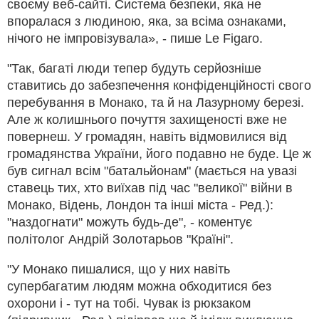
своєму веб-сайті. Система безпеки, яка не
впоралася з людиною, яка, за всіма ознаками,
нічого не імпровізувала», - пише Le Figaro.
"Так, багаті люди тепер будуть серйозніше
ставитись до забезпечення конфіденційності свого
перебування в Монако, та й на Лазурному березі.
Але ж колишнього почуття захищеності вже не
повернеш. У громадян, навіть відмовилися від
громадянства України, його подавно не буде. Це ж
був сигнал всім "батальйонам" (мається на увазі
ставець тих, хто виїхав під час "великої" війни в
Монако, Відень, Лондон та інші міста - Ред.):
"наздогнати" можуть будь-де", - коментує
політолог Андрій Золотарьов "Країні".
"У Монако пишалися, що у них навіть
супербагатим людям можна обходитися без
охорони і - тут на тобі. Чувак із рюкзаком