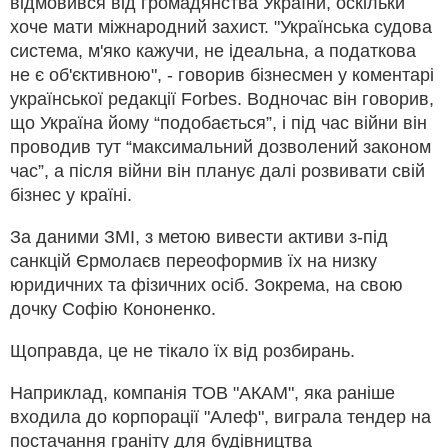
відмовився від громадянства України, оскільки
хоче мати міжнародний захист. "Українська судова
система, м'яко кажучи, не ідеальна, а податкова
не є об'єктивною", - говорив бізнесмен у коментарі
української редакції Forbes. Водночас він говорив,
що Україна йому “подобається”, і під час війни він
проводив тут “максимальний дозволений законом
час”, а після війни він планує далі розвивати свій
бізнес у країні.
За даними ЗМІ, з метою вивести активи з-під
санкцій Єрмолаєв переоформив їх на низку
юридичних та фізичних осіб. Зокрема, на свою
дочку Софію Кононенко.
Щоправда, це не тікало їх від розбирань.
Наприклад, компанія ТОВ "АКАМ", яка раніше
входила до корпорації "Алеф", виграла тендер на
постачання граніту для будівництва