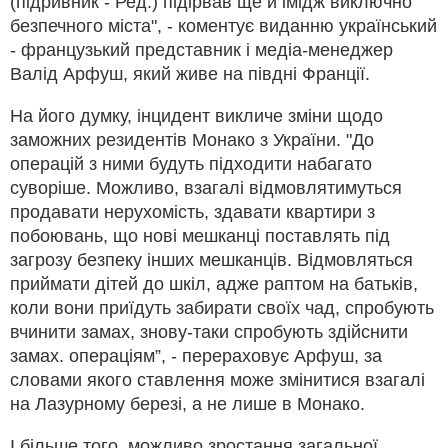
(підривник - Ред.) підірвав ще й імідж виключно
безпечного міста", - коментує виданню український
- французький представник і медіа-менеджер
Валід Арфуш, який живе на півдні Франції.
На його думку, інцидент викличе зміни щодо
заможних резидентів Монако з України. "До
операцій з ними будуть підходити набагато
суворіше. Можливо, взагалі відмовлятимуться
продавати нерухомість, здавати квартири з
побоювань, що нові мешканці поставлять під
загрозу безпеку інших мешканців. Відмовляться
приймати дітей до шкіл, адже раптом на батьків,
коли вони приїдуть забирати своїх чад, спробують
вчинити замах, знову-таки спробують здійснити
замах. операціям”, - перераховує Арфуш, за
словами якого ставлення може змінитися взагалі
на Лазурному березі, а не лише в Монако.
І більше того, можливо зростання загальної