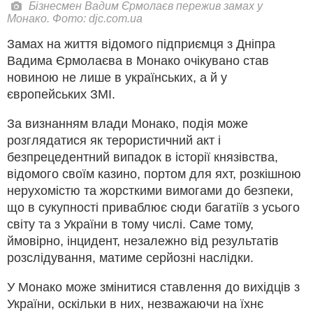
Бізнесмен Вадим Єрмолаєв пережив замах у
Монако. Фото: djc.com.ua
Замах на життя відомого підприємця з Дніпра
Вадима Єрмолаєва в Монако очікувано став
новиною не лише в українських, а й у
європейських ЗМІ.
За визнанням влади Монако, подія може
розглядатися як терористичний акт і
безпрецедентний випадок в історії князівства,
відомого своїм казино, портом для яхт, розкішною
нерухомістю та жорсткими вимогами до безпеки,
що в сукупності приваблює сюди багатіїв з усього
світу та з України в тому числі. Саме тому,
ймовірно, інцидент, незалежно від результатів
розслідування, матиме серйозні наслідки.
У Монако може змінитися ставлення до вихідців з
України, оскільки в них, незважаючи на їхнє