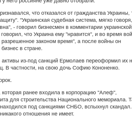
м у него россияне уже давно отобрали.
изнавался, что отказался от гражданства Украины, 
ащиту". "Украинская судебная система, мягко говоря,
вна", - говорил бизнесмен в комментарии украинской
 говорил, что Украина ему "нравится", и во время во
 разрешенное законом время", а после войны он
бизнес в стране.
 активы из-под санкций Ермолаев переоформил их 
ц. В частности, на свою дочь Софию Кононенко.
борок.
 которая ранее входила в корпорацию "Алеф",
нита для строительства Национального мемориала. Т
 находился под санкциями СНБО, вспыхнул скандал.
 никакого отношения не имеет.