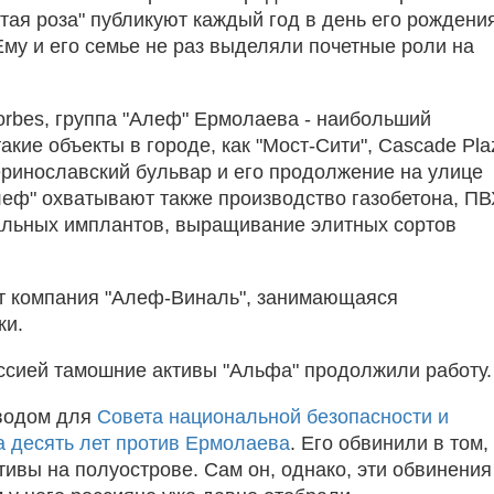
тая роза" публикуют каждый год в день его рождени
му и его семье не раз выделяли почетные роли на
orbes, группа "Алеф" Ермолаева - наибольший
кие объекты в городе, как "Мост-Сити", Cascade Pla
теринославский бульвар и его продолжение на улице
леф" охватывают также производство газобетона, ПВ
альных имплантов, выращивание элитных сортов
ит компания "Алеф-Виналь", занимающаяся
ки.
ссией тамошние активы "Альфа" продолжили работу
оводом для
Совета национальной безопасности и
а десять лет против Ермолаева
. Его обвинили в том,
тивы на полуострове. Сам он, однако, эти обвинения