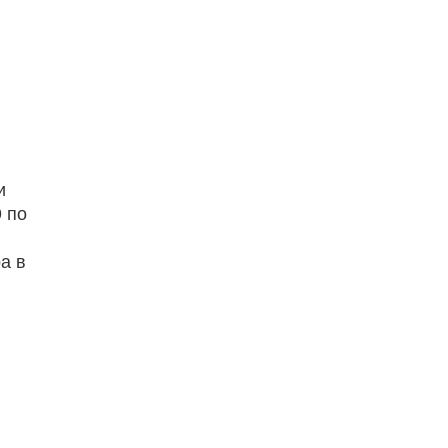
и
 по
а в