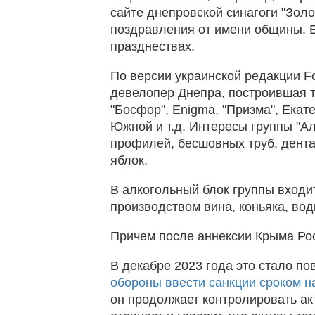
сайте днепровской синагоги "Золо
поздравления от имени общины. Е
празднествах.
По версии украинской редакции F
девелопер Днепра, построившая та
"Босфор", Enigma, "Призма", Ека
Южной и т.д. Интересы группы "А
профилей, бесшовных труб, дент
яблок.
В алкогольный блок группы вход
производством вина, коньяка, вод
Причем после аннексии Крыма Ро
В декабре 2023 года это стало п
обороны ввести санкции сроком н
он продолжает контролировать ак