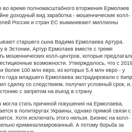
о во время полномасштабного вторжения Ермолаев
айне доходный вид заработка - мошеннические колл-
телей России и стран ЕС выманивают миллионы
зывают старшего сына Вадима Ермолаева Артура.
 в Эстонии, Артур Ермолаев вместе с тремя
ть мошеннических колл-центров, которые предлагал
стиционные возможности. Утверждалось, что с 2019
и более 100 млн евро, из которых 5,4 млн евро - у
го года младшего Ермолаева экстрадировали с Кипр
ил сделку со следствием, получил условный срок, и,
стонию с запретом на въезд в страну.
ов могла стать причиной покушения на Ермолаева,
ается в политкругах Украины, однако прямой связи с
тся. Хотя исключать этого нельзя. Бизнес на колл-
ельно криминализированный. А потому борьба за