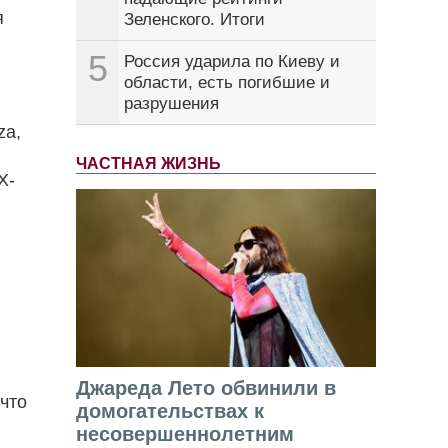
я
Зеленского. Итоги
5
Россия ударила по Киеву и
области, есть погибшие и
разрушения
za,
ЧАСТНАЯ ЖИЗНЬ
Х-
.
Джареда Лето обвинили в
 что
домогательствах к
несовершеннолетним