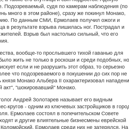
е. Подозреваемый, судя по камерам наблюдения (по
нь много в этом районе), сразу же покинул Монако,
рию. По данным СМИ, Ермолаев получил ожоги и
ца в результате взрыва лишилась ног. Пострадал и
 жителей. Взрыв был настолько сильный, что его
ния.
ества, вообще-то прослывшего тихой гаванью для
было жить не только в роскоши и среди подобных, н
искует если и не разрушить этот образ, то серьезно
олее что подозреваемого в покушении до сих пор не
 князя Монако Альбера II охарактеризовал нападен
й акт", "шокировавший" Монако.
толог Андрей Золотарев называет его видным
ес-кругов - одним из ключевых застройщиков в горо
оля. Ермолаев состоял в попечительском Совете
ходят и другие влиятельные бизнесмены еврейской
 Коломойский. Ермолаев среди них не затерялся. На