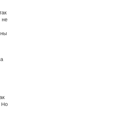
так
 не
йны
на
ак
 Но