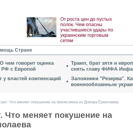
От роста цен до пустых
полок. Чем опасны
участившиеся удары по
украинским торговым
сетям
мощь Стране
 О чем говорит оценка
Трамп, брат зятя и евро
 РФ с Европой
снять главу ФИФА Инфа
ет у властей компенсаций
Заложники "Резерва". Ка
военнообязанным укра
сает. Что меняет покушение на бизнесмена из Днепра Ермолаева
. Что меняет покушение на
молаева