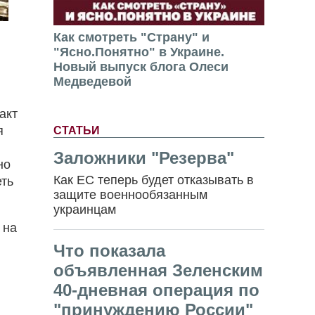
Как смотреть "Страну" и
"Ясно.Понятно" в Украине.
Новый выпуск блога Олеси
Медведевой
акт
я
СТАТЬИ
Заложники "Резерва"
но
Как ЕС теперь будет отказывать в
еть
защите военнообязанным
украинцам
 на
Что показала
объявленная Зеленским
40-дневная операция по
"принуждению России"