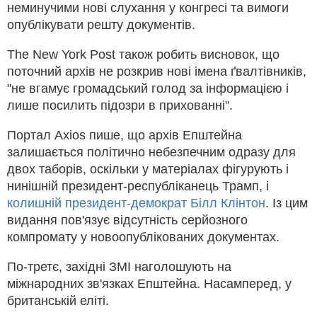
неминучими нові слухання у конгресі та вимоги
опублікувати решту документів.
The New York Post також робить висновок, що
поточний архів не розкрив нові імена ґвалтівників,
"не вгамує громадський голод за інформацією і
лише посилить підозри в прихованні".
Портал Axios пише, що архів Епштейна
залишається політично небезпечним одразу для
двох таборів, оскільки у матеріалах фігурують і
нинішній президент-республіканець Трамп, і
колишній президент-демократ Білл Клінтон
. Із цим
видання пов'язує відсутність серйозного
компромату у новоопублікованих документах.
По-третє, західні ЗМІ наголошують на
міжнародних зв'язках Епштейна. Насамперед, у
британській еліті.