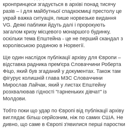
кронпринцеси згадується в архіві понад тисячу
разів – і для майбутньої спадкоємиці престолу це
украй важка ситуація, пише норвезьке видання
VG. Деякі паблики йдуть далі і пророкують
загалом кризу місцевого монаршого будинку,
оскільки тема Епштейна - це не перший скандал з
королівською родиною в Норвегії.
Ще один наслідок публікації архіву для Європи –
відставка радника прем'єра Словаччини Роберта
Фіцо, який був згаданий у документах. Також там
фігурує колишній глава МЗС Словаччини
Мирослав Лайчак, який у листах Епштейну
розхвалював гідності "гарненьких дівчат" із
Молдови.
Тобто поки що удар по Європі від публікації архіву
виглядає більш серйозним, ніж по самих США. Не
дивно, що саме в Європі з'явилися перші паростки