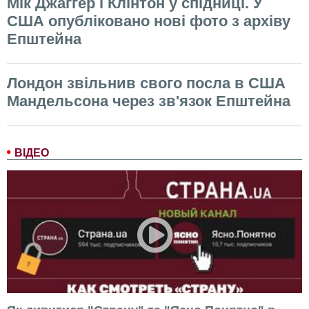
Мік Джаггер і Клінтон у спідниці. У
США опубліковано нові фото з архіву
Епштейна
Лондон звільнив свого посла в США
Мандельсона через зв'язок Епштейна
ВІДЕО