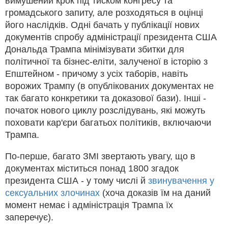
вимушений крок під тиском конгресу та
громадського запиту, але розходяться в оцінці
його наслідків. Одні бачать у публікації нових
документів спробу адміністрації президента США
Дональда Трампа мінімізувати збитки для
політичної та бізнес-еліти, залученої в історію з
Епштейном - причому з усіх таборів, навіть
ворожих Трампу (в опублікованих документах не
так багато конкретики та доказової бази). Інші -
початок нового циклу розслідувань, які можуть
поховати кар'єри багатьох політиків, включаючи
Трампа.
По-перше, багато ЗМІ звертають увагу, що в
документах міститься понад 1800 згадок
президента США - у тому числі й
звинувачення у
сексуальних злочинах
(хоча доказів їм на даний
момент немає і адміністрація Трампа їх
заперечує).