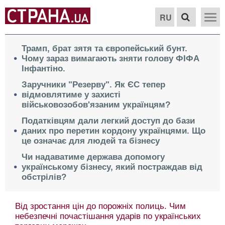
RU
Трамп, брат зятя та європейський бунт.
Чому зараз вимагають зняти голову ФІФА
Інфантіно.
Заручники "Резерву". Як ЄС тепер
відмовлятиме у захисті
військовозобов'язаним українцям?
Податківцям дали легкий доступ до бази
даних про перетин кордону українцями. Що
це означає для людей та бізнесу
Чи надаватиме держава допомогу
українському бізнесу, який постраждав від
обстрілів?
Від зростання цін до порожніх полиць. Чим
небезпечні почастішання ударів по українських