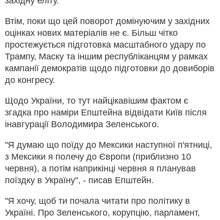
західну еліту.
Втім, поки що цей поворот домінуючим у західних
оцінках нових матеріалів не є. Більш чітко
простежується підготовка масштабного удару по
Трампу, Маску та іншим республіканцям у рамках
кампанії демократів щодо підготовки до довиборів
до конгресу.
Щодо України, то тут найцікавішим фактом є
згадка про наміри Епштейна відвідати Київ після
інавгурації Володимира Зеленського.
"Я думаю що поїду до Мексики наступної п'ятниці,
з Мексики я полечу до Європи (приблизно 10
червня), а потім наприкінці червня я планував
поїздку в Україну", - писав Епштейн.
"Я хочу, щоб ти почала читати про політику в
Україні. Про Зеленського, корупцію, парламент,