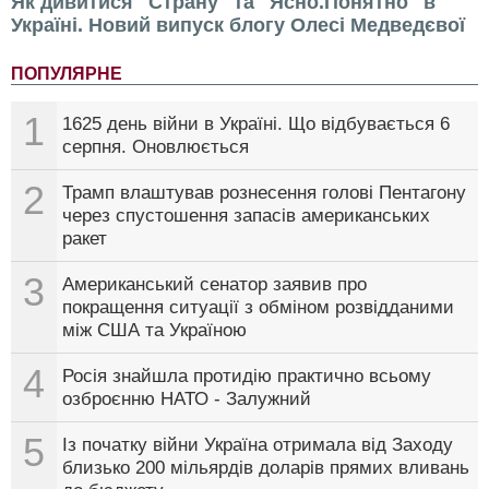
Як дивитися "Страну" та "Ясно.Понятно" в
Україні. Новий випуск блогу Олесі Медведєвої
ПОПУЛЯРНЕ
1
1625 день війни в Україні. Що відбувається 6
серпня. Оновлюється
2
Трамп влаштував рознесення голові Пентагону
через спустошення запасів американських
ракет
3
Американський сенатор заявив про
покращення ситуації з обміном розвідданими
між США та Україною
4
Росія знайшла протидію практично всьому
озброєнню НАТО - Залужний
5
Із початку війни Україна отримала від Заходу
близько 200 мільярдів доларів прямих вливань