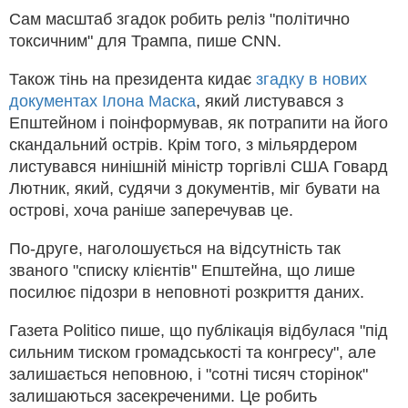
Сам масштаб згадок робить реліз "політично
токсичним" для Трампа, пише CNN.
Також тінь на президента кидає
згадку в нових
документах Ілона Маска
, який листувався з
Епштейном і поінформував, як потрапити на його
скандальний острів. Крім того, з мільярдером
листувався нинішній міністр торгівлі США Говард
Лютник, який, судячи з документів, міг бувати на
острові, хоча раніше заперечував це.
По-друге, наголошується на відсутність так
званого "списку клієнтів" Епштейна, що лише
посилює підозри в неповноті розкриття даних.
Газета Politico пише, що публікація відбулася "під
сильним тиском громадськості та конгресу", але
залишається неповною, і "сотні тисяч сторінок"
залишаються засекреченими. Це робить