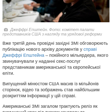
Джеффрі Епштейн. Фото: комітет палати
представників США з нагляду та урядової реформи
Вже третій день провідні західні ЗМІ обговорюють
публікацію нового архіву документів у
справі
Джеффрі Епштейна
– покійного мільярдера, якого
звинувачували у наданні секс-послуг
представникам американської та європейської
еліти.
Випущений мінюстом США масив із мільйонів
сторінок, відео та зображень став найбільшим
розкриттям інформації у цій справі.
Американські ЗМІ загалом трактують реліз як