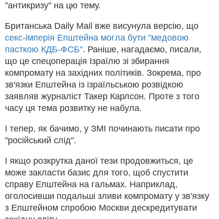
"антикризу" на цю тему.
Британська Daily Mail вже висунула версію, що
секс-імперія Епштейна могла бути "медовою
пасткою КДБ-ФСБ"
. Раніше, нагадаємо, писали,
що це спецоперація Ізраїлю зі збирання
компромату на західних політиків. Зокрема, про
зв'язки Епштейна із ізраїльською розвідкою
заявляв журналіст Такер Карлсон. Проте з того
часу ця тема розвитку не набула.
І тепер, як бачимо, у ЗМІ починають писати про
"російський слід".
І якщо розкрутка даної тези продовжиться, це
може закласти базис для того, щоб спустити
справу Епштейна на гальмах. Наприклад,
оголосивши подальші зливи компромату у зв'язку
з Епштейном спробою Москви дескредитувати