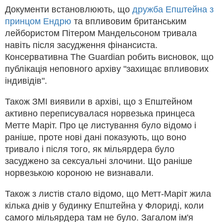
Документи встановлюють, що
дружба Епштейна з
принцом Ендрю
та впливовим британським
лейбористом Пітером Мандельсоном тривала
навіть після засудження фінансиста.
Консервативна The Guardian робить висновок, що
публікація неповного архіву "захищає впливових
індивідів".
Також ЗМІ виявили в архіві, що з Епштейном
активно переписувалася норвезька принцеса
Метте Маріт. Про це листування було відомо і
раніше, проте нові дані показують, що воно
тривало і після того, як мільярдера було
засуджено за сексуальні злочини. Що раніше
норвезькою короною не визнавали.
Також з листів стало відомо, що Метт-Маріт жила
кілька днів у будинку Епштейна у Флориді, коли
самого мільярдера там не було. Загалом ім'я