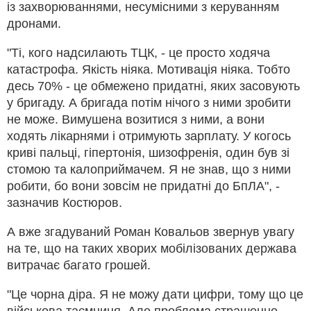
із захворюваннями, несумісними з керуванням
дронами.
"Ті, кого надсилають ТЦК, - це просто ходяча
катастрофа. Якість ніяка. Мотивація ніяка. Тобто
десь 70% - це обмежено придатні, яких засовують
у бригаду. А бригада потім нічого з ними зробити
не може. Вимушена возитися з ними, а вони
ходять лікарнями і отримують зарплату. У когось
криві пальці, гіпертонія, шизофренія, один був зі
стомою та калоприймачем. Я не знав, що з ними
робити, бо вони зовсім не придатні до БпЛА", -
зазначив Костюров.
А вже згадуваний Роман Ковальов звернув увагу
на те, що на таких хворих мобілізованих держава
витрачає багато грошей.
"Це чорна діра. Я не можу дати цифри, тому що це
військова таємниця. Але проблема страшенно