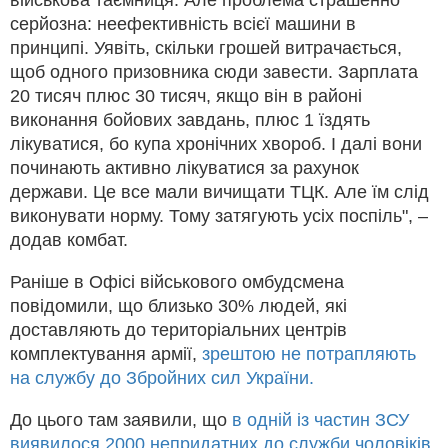
серйозна: неефективність всієї машини в
принципі. Уявіть, скільки грошей витрачається,
щоб одного призовника сюди завести. Зарплата
20 тисяч плюс 30 тисяч, якщо він в районі
виконання бойових завдань, плюс 1 їздять
лікуватися, бо купа хронічних хвороб. І далі вони
починають активно лікуватися за рахунок
держави. Це все мали вичищати ТЦК. Але їм слід
виконувати норму. Тому затягують усіх поспіль", –
додав комбат.
Раніше в Офісі військового омбудсмена
повідомили, що близько 30% людей, які
доставляють до територіальних центрів
комплектування армії,
зрештою не потрапляють
на службу до Збройних сил України.
До цього там заявили, що
в одній із частин ЗСУ
виявилося 2000 непридатних до служби чоловіків.