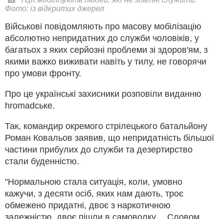
Фото: із відкритих джерел
Військові повідомляють про масову мобілізацію
абсолютно непридатних до служби чоловіків, у
багатьох з яких серйозні проблеми зі здоров'ям, з
якими важко виживати навіть у тилу, не говорячи
про умови фронту.
Про це українські захисники розповіли виданню
hromadське.
Так, командир окремого стрілецького батальйону
Роман Ковальов заявив, що непридатність більшої
частини прибулих до служби та дезертирство
стали буденністю.
"Нормальною стала ситуація, коли, умовно
кажучи, з десяти осіб, яких нам дають, троє
обмежено придатні, двоє з наркотичною
залежністю, двоє пішли в самоволку… Словом,