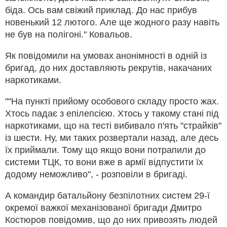
біда. Ось вам свіжий приклад. До нас прибув
новенький 12 лютого. Але ще жодного разу навіть
не був на полігоні." Ковальов.
Як повідомили на умовах анонімності в одній із
бригад, до них доставляють рекрутів, накачаних
наркотиками.
""На пункті прийому особового складу просто жах.
Хтось падає з епілепсією. Хтось у такому стані під
наркотиками, що на тесті вибивало п'ять "страйків"
із шести. Ну, ми таких розвертали назад, але десь
їх приймали. Тому що якщо вони потрапили до
системи ТЦК, то вони вже в армії відпустити їх
додому неможливо", - розповіли в бригаді.
А командир батальйону безпілотних систем 29-ї
окремої важкої механізованої бригади Дмитро
Костюров повідомив, що до них привозять людей