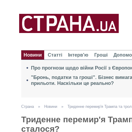
Новини
Статті
Інтерв'ю
Гроші
Допомо
Про прогнози щодо війни Росії з Європо
"Бронь, податки та гроші". Бізнес вимаг
прильоти. Наскільки це реально?
Страна
»
Новини
»
Триденне перемир'я Трампа та трол
Триденне перемир'я Трамп
сталося?