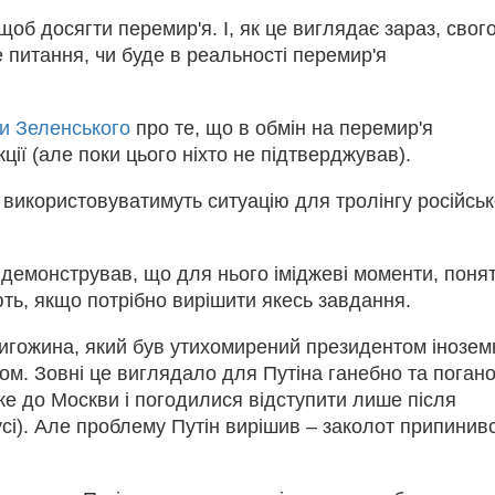
щоб досягти перемир'я. І, як це виглядає зараз, свог
е питання, чи буде в реальності перемир'я
и Зеленського
про те, що в обмін на перемир'я
ції (але поки цього ніхто не підтверджував).
 використовуватимуть ситуацію для тролінгу російськ
демонстрував, що для нього іміджеві моменти, поня
ть, якщо потрібно вирішити якесь завдання.
игожина, який був утихомирений президентом інозем
м. Зовні це виглядало для Путіна ганебно та поган
же до Москви і погодилися відступити лише після
сі). Але проблему Путін вирішив – заколот припинивс