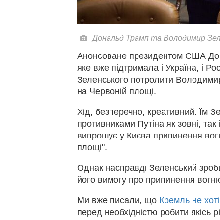
Дональд Трамп та Володимир Зеле
Анонсоване президентом США Д
яке вже підтримала і Україна, і 
Зеленського потролити Володими
на Червоній площі.
Хід, безперечно, креативний. Їм
противниками Путіна як зовні, так 
випрошує у Києва припинення вог
площі".
Однак насправді Зеленський зроби
його вимогу про припинення вогню 
Ми вже писали, що
Кремль не хот
перед необхідністю робити якісь різ