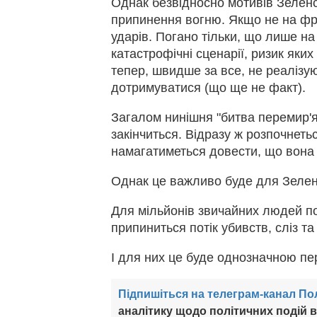
Однак безвідносно мотивів Зеленс
припинення вогню. Якщо не на фро
ударів. Погано тільки, що лише на
катастрофічні сценарії, ризик яки
тепер, швидше за все, не реалізу
дотримуватися (що ще не факт).
Загалом нинішня "битва перемир'я"
закінчиться. Відразу ж розпочнетьс
намагатиметься довести, що вона
Однак це важливо буде для Зеленс
Для мільйонів звичайних людей по
припиниться потік убивств, сліз т
І для них це буде однозначною п
Підпишіться на телеграм-канал По
аналітику щодо політичних подій в 