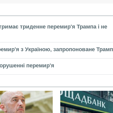
тримає триденне перемир'я Трампа і не
ремир'я з Україною, запропоноване Трам
орушенні перемир'я