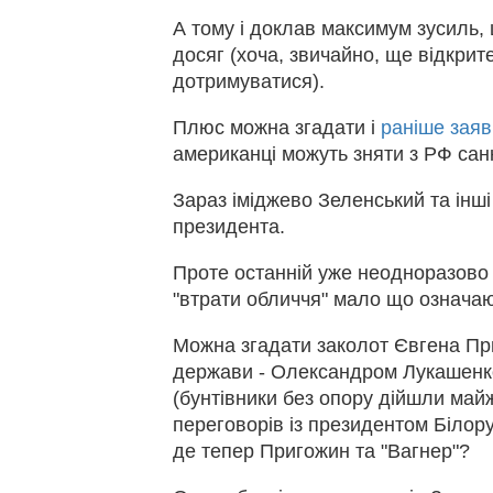
А тому і доклав максимум зусиль, 
досяг (хоча, звичайно, ще відкрит
дотримуватися).
Плюс можна згадати і
раніше заяв
американці можуть зняти з РФ санк
Зараз іміджево Зеленський та інші
президента.
Проте останній уже неодноразово 
"втрати обличчя" мало що означаю
Можна згадати заколот Євгена Пр
держави - Олександром Лукашенко
(бунтівники без опору дійшли май
переговорів із президентом Білору
де тепер Пригожин та "Вагнер"?