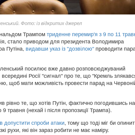
нський. Фото: із відкритих джерел
ональдом Трампом
триденне перемир'я з 9 по 11 трав
Росія, стало приводом для президента Володимира
ра Путіна,
видавши указ із "дозвілою"
проводити пар
 Зеленський посилює вже давно розповсюджуваний
і всередині Росії "сигнал" про те, що "Кремль злякався
ню, щоб мати можливість провести парад на Червоні
в рівно те, що хотів Путін, фактично погодившись н
9 травня (нехай і після пропозиції Трампа).
ів допустити спроби атаки
, тому що тоді міг би опини
кі рухи, які він зараз робити не має наміру.