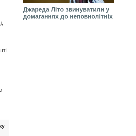
Джареда Літо звинуватили у
домаганнях до неповнолітніх
і,
шті
и
ку