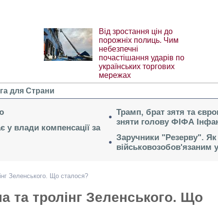
Від зростання цін до
порожніх полиць. Чим
небезпечні
почастішання ударів по
українських торгових
мережах
га для Страни
ю
Трамп, брат зятя та євр
зняти голову ФІФА Інфан
ає у влади компенсації за
Заручники "Резерву". Як
військовозобов'язаним 
інг Зеленського. Що сталося?
а та тролінг Зеленського. Що