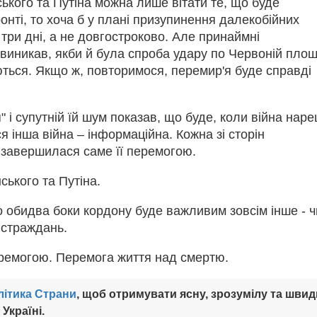
ького та Путіна можна лише вітати те, що буде
нті, то хоча б у плані призупинення далекобійних
 три дні, а не довгостроково. Але принаймні
х виникав, якби й була спроба удару по Червоній площ
ються. Якщо ж, повторимося, перемир'я буде справді
 і супутній їй шум показав, що буде, коли війна наре
я інша війна – інформаційна. Кожна зі сторін
 завершилася саме її перемогою.
ького та Путіна.
 обидва боки кордону буде важливим зовсім інше - ч
а страждань.
еремогою. Перемога життя над смертю.
літика Страни
, щоб отримувати ясну, зрозумілу та швид
Україні.