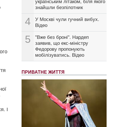
українським літаком, біля якого
о
знайшли безпілотник
4
У Москві чули гучний вибух.
Відео
5
"Вже без броні". Нардеп
заявив, що екс-міністру
Федорову пропонують
ого
мобілізуватись. Відео
ття
ПРИВАТНЕ ЖИТТЯ
ної
о
я. І