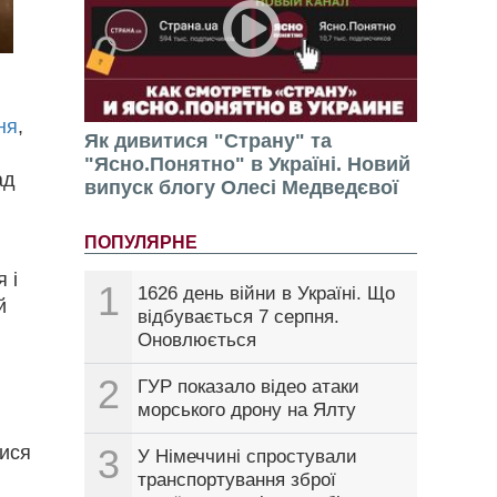
ня
,
Як дивитися "Страну" та
"Ясно.Понятно" в Україні. Новий
ад
випуск блогу Олесі Медведєвої
ПОПУЛЯРНЕ
 і
1
1626 день війни в Україні. Що
й
відбувається 7 серпня.
Оновлюється
а
2
ГУР показало відео атаки
морського дрону на Ялту
тися
3
У Німеччині спростували
транспортування зброї