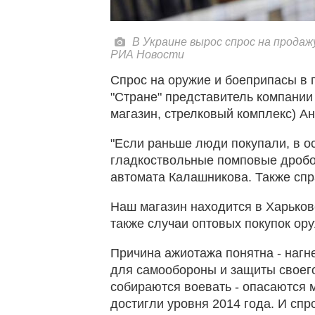
В Украине вырос спрос на продажу
РИА Новости
Спрос на оружие и боеприпасы в 
"Стране" представитель компании 
магазин, стрелковый комплекс) А
"Если раньше люди покупали, в ос
гладкоствольные помповые дробов
автомата Калашникова. Также спр
Наш магазин находится в Харькове
также случаи оптовых покупок ору
Причина ажиотажа понятна - нагн
для самообороны и защиты своего
собираются воевать - опасаются 
достигли уровня 2014 года. И сп