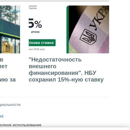
в
"Недостаточность
мет
внешнего
финансирования". НБУ
ию за
сохранил 15%-ную ставку
циальности
ws
полное использование