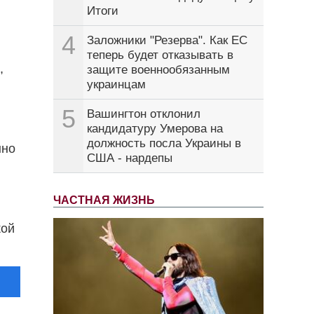
Итоги
4
Заложники "Резерва". Как ЕС
теперь будет отказывать в
,
защите военнообязанным
украинцам
5
Вашингтон отклонил
кандидатуру Умерова на
должность посла Украины в
нно
США - нардепы
ЧАСТНАЯ ЖИЗНЬ
кой