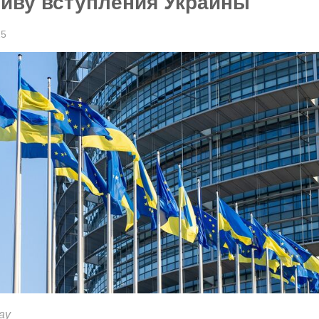
тиву вступления Украины
25
ay