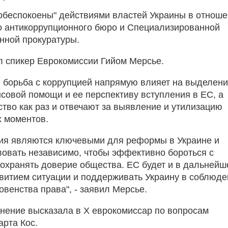
обеспокоены" действиями властей Украины в отнош
 антикоррупционного бюро и Специализированной
нной прокуратуры.
л спикер Еврокомиссии Гийом Мерсье.
, борьба с коррупцией напрямую влияет на выделен
совой помощи и ее перспективу вступления в ЕС, а
тво как раз и отвечают за выявление и утилизацию
х моментов.
ия являются ключевыми для реформы в Украине и
овать независимо, чтобы эффективно бороться с
сохранять доверие общества. ЕС будет и в дальней
звитием ситуации и поддерживать Украину в соблюд
овенства права", - заявил Мерсье.
нение высказала в Х еврокомиссар по вопросам
рта Кос.