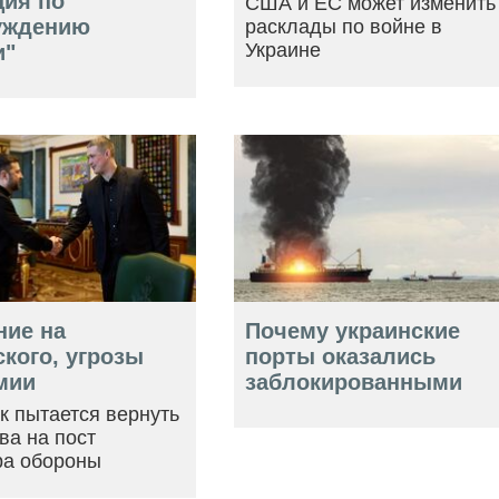
ция по
США и ЕС может изменить
уждению
расклады по войне в
Украине
и"
ние на
Почему украинские
кого, угрозы
порты оказались
мии
заблокированными
ак пытается вернуть
ва на пост
ра обороны