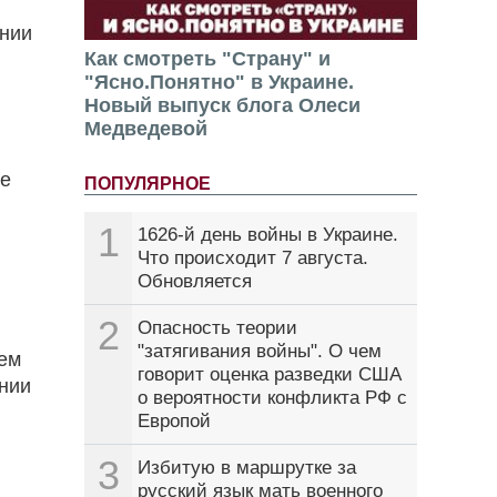
ении
Как смотреть "Страну" и
"Ясно.Понятно" в Украине.
Новый выпуск блога Олеси
Медведевой
ие
ПОПУЛЯРНОЕ
1
1626-й день войны в Украине.
Что происходит 7 августа.
Обновляется
2
Опасность теории
"затягивания войны". О чем
шем
говорит оценка разведки США
ении
о вероятности конфликта РФ с
Европой
3
Избитую в маршрутке за
русский язык мать военного