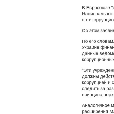
В Евросоюзе "
Национального
антикоррупцио
Об этом заяви
По его словам
Украине финан
данные ведомс
коррупционны
"Эти учрежден
должны действ
коррупцией и 
следить за ра
принципа верх
Аналогичное м
расширения Ма