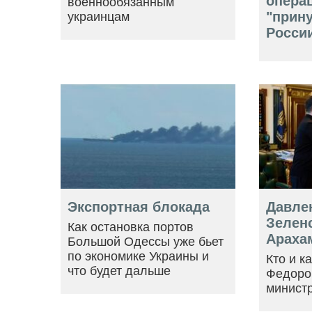
опера
военнообязанным
"прин
украинцам
Росси
Экспортная блокада
Давле
Зеленс
Как остановка портов
Араха
Большой Одессы уже бьет
по экономике Украины и
Кто и к
что будет дальше
Федоро
минист