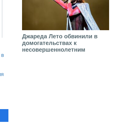
Джареда Лето обвинили в
домогательствах к
несовершеннолетним
 в
ия