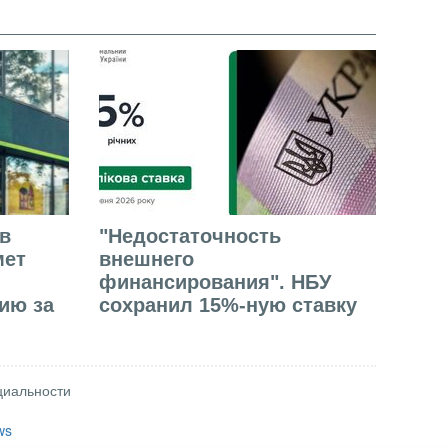
в
"Недостаточность
мет
внешнего
финансирования". НБУ
ию за
сохранил 15%-ную ставку
циальности
ws