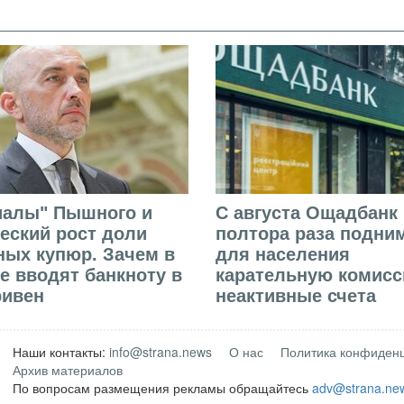
иалы" Пышного и
С августа Ощадбанк 
еский рост доли
полтора раза подни
ых купюр. Зачем в
для населения
е вводят банкноту в
карательную комисс
ривен
неактивные счета
Наши контакты:
info@strana.news
О нас
Политика конфиден
Архив материалов
По вопросам размещения рекламы обращайтесь
adv@strana.ne