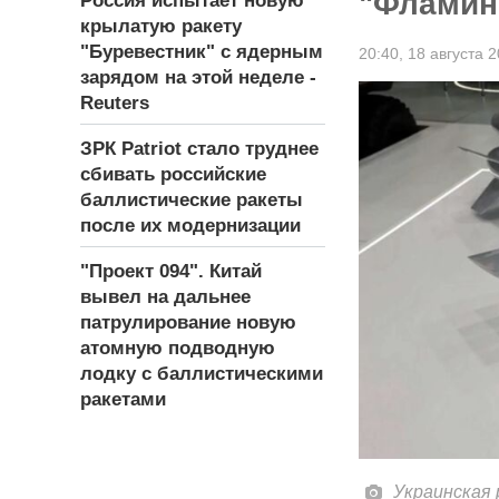
"Фламин
Россия испытает новую
крылатую ракету
"Буревестник" с ядерным
20:40,
18 августа 
зарядом на этой неделе -
Reuters
ЗРК Patriot стало труднее
сбивать российские
баллистические ракеты
после их модернизации
"Проект 094". Китай
вывел на дальнее
патрулирование новую
атомную подводную
лодку с баллистическими
ракетами
Украинская 