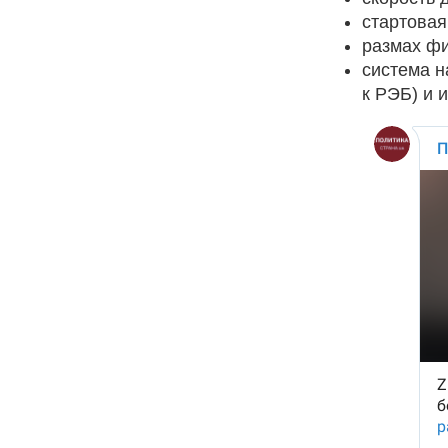
стартовая
размах фи
система н
к РЭБ) и 