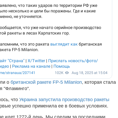
али о
британской ракете FP-5 Milanion
, которая стала
я "Фламинго".
ось, что
Украина запустила производство ракеты
рвые успешно применила ее в боевых условиях.
не идет 1272-й день. Мы следим за последними