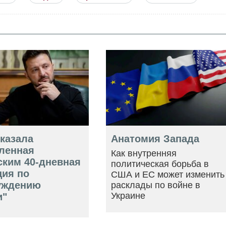
оказала
Анатомия Запада
ленная
Как внутренняя
ским 40-дневная
политическая борьба в
ция по
США и ЕС может изменить
уждению
расклады по войне в
Украине
и"