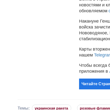
новостями и к
обновляемом
Накануне Ген
войска зачист
Нововодяное, 
стабилизацион
Карты вторжен
нашем
Telegra
Чтобы всегда 
приложения в
Читайте Стран
Темы:
украинская ракета
розовые флами