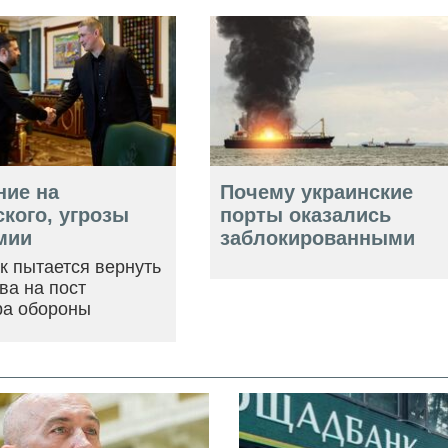
ние на
Почему украинские
кого, угрозы
порты оказались
мии
заблокированными
ак пытается вернуть
ва на пост
ра обороны