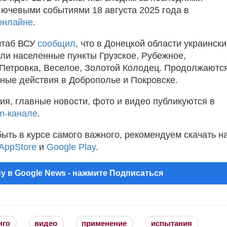
лючевыми событиями 18 августа 2025 года в
онлайне
.
штаб ВСУ
сообщил
, что в Донецкой области украинск
или населенные пункты Грузское, Рубежное,
Петровка, Веселое, Золотой Колодец. Продолжаютс
ные действия в Доброполье и Покровске.
ия, главные новости, фото и видео публикуются в
m-канале
.
быть в курсе самого важного, рекомендуем скачать н
AppStore
и
Google Play
.
у в Google News - нажмите Подписаться
нго
видео
применение
испытания