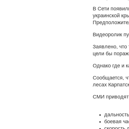
В Сети появил
украинской кр
Предположител
Видеоролик пу
Заявлено, что
цели бы пораж
Однако где и к
Сообщается, ч
лесах Карпатск
СМИ приводят 
дальность
боевая ча
скорость 