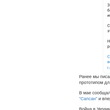
Ранее мы пис
прототипом дл
В мае сообщал
"Сапсан"
и впе
Война в Украи