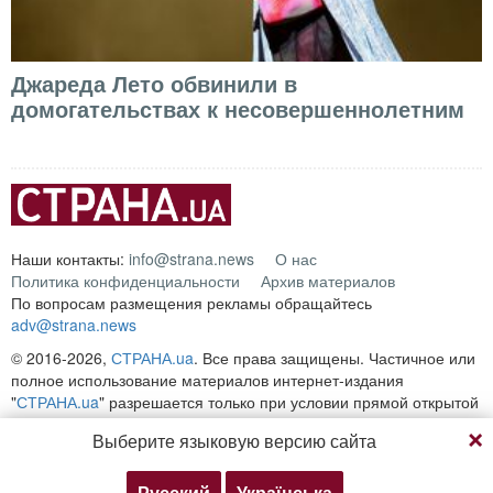
Джареда Лето обвинили в
домогательствах к несовершеннолетним
Наши контакты:
info@strana.news
О нас
Политика конфиденциальности
Архив материалов
По вопросам размещения рекламы обращайтесь
adv@strana.news
© 2016-2026,
СТРАНА.ua
. Все права защищены. Частичное или
полное использование материалов интернет-издания
"
СТРАНА.ua
" разрешается только при условии прямой открытой
Продолжая просмотр, вы соглашаетесь с нашей
для поисковых систем гиперссылки на непосредственный адрес
Выберите языковую версию сайта
политикой конфиденциальности
материала на сайте
strana.ua
Любое копирование, публикация, перепечатка или
воспроизведение информации, содержащей ссылку на
Русский
Українська