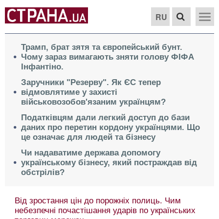
RU
Трамп, брат зятя та європейський бунт.
Чому зараз вимагають зняти голову ФІФА
Інфантіно.
Заручники "Резерву". Як ЄС тепер
відмовлятиме у захисті
військовозобов'язаним українцям?
Податківцям дали легкий доступ до бази
даних про перетин кордону українцями. Що
це означає для людей та бізнесу
Чи надаватиме держава допомогу
українському бізнесу, який постраждав від
обстрілів?
Від зростання цін до порожніх полиць. Чим
небезпечні почастішання ударів по українських