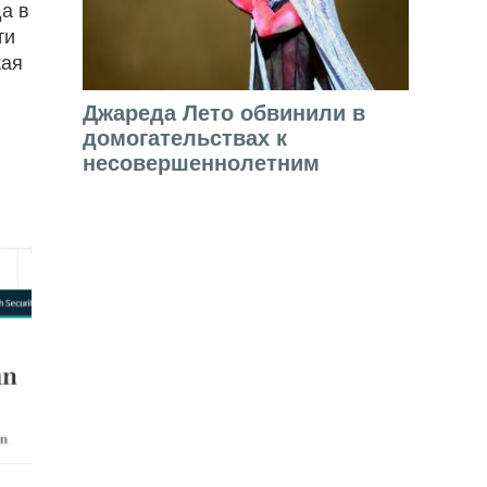
а в
ти
кая
Джареда Лето обвинили в
домогательствах к
несовершеннолетним