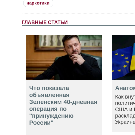
наркотики
ГЛАВНЫЕ СТАТЬИ
Что показала
Анато
объявленная
Как вну
Зеленским 40-дневная
политич
операция по
США и 
"принуждению
расклад
Украин
России"