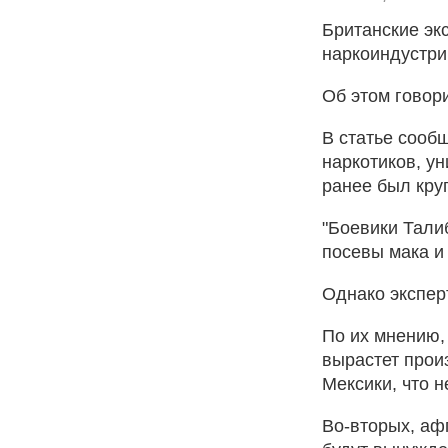
Британские эк
наркоиндустри
Об этом говори
В статье сооб
наркотиков, у
ранее был кру
"Боевики Тали
посевы мака и
Однако эксперт
По их мнению,
вырастет прои
Мексики, что 
Во-вторых, аф