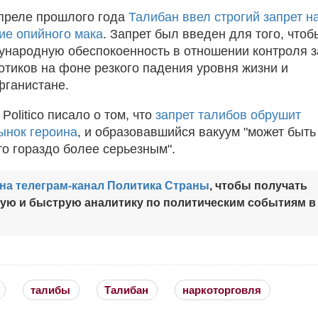
преле прошлого года
Талибан ввел строгий запрет н
ие опийного мака
. Запрет был введен для того, чтоб
ународную обеспокоенность в отношении контроля з
отиков на фоне резкого падения уровня жизни и
фганистане.
Politico писало о том, что
запрет талибов обрушит
ынок героина
, и образовавшийся вакуум "может быть
то гораздо более серьезным".
на телеграм-канал Политика Страны
, чтобы получать
ную и быструю аналитику по политическим событиям в
талибы
Талибан
наркоторговля