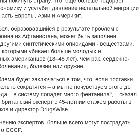
ны покинуть страну, что "еще больше подорвет
ономику и усугубит давление нелегальной миграции
часть Европы, Азии и Америки".
обел, образовавшийся в результате проблем с
роина из Афганистана, может быть заполнен
другими синтетическими опиоидами - веществами,
 которыми убивает больше молодых и
ых американцев (18–45 лет), чем рак, сердечно-
болевания, болезни или оружие.
лема будет заключаться в том, что, если поставки
ельно сократятся – а мы не почувствуем этого до
да – в систему попадет много фентанила", – сказал
 британский эксперт с 45-летним стажем работы в
ков и директор DrugsWise.
мнению экспертов, больше всего могут пострадать
го СССР.