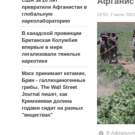
Афганист
США за 20 лет
превратили Афганистан в
глобальную
19:53,
2 июля 202
нарколабораторию
В канадской провинции
Британская Колумбия
впервые в мире
легализовали тяжелые
наркотики
Маск принимает кетамин,
Брин - галлюциногенные
грибы. The Wall Street
Journal пишет, как
Кремниевая долина
годами сидит на разных
"веществах"
В Афганист