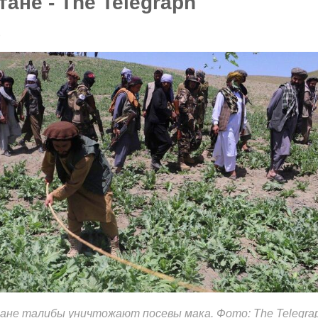
ане - The Telegraph
3
ане талибы уничтожают посевы мака. Фото: The Telegra