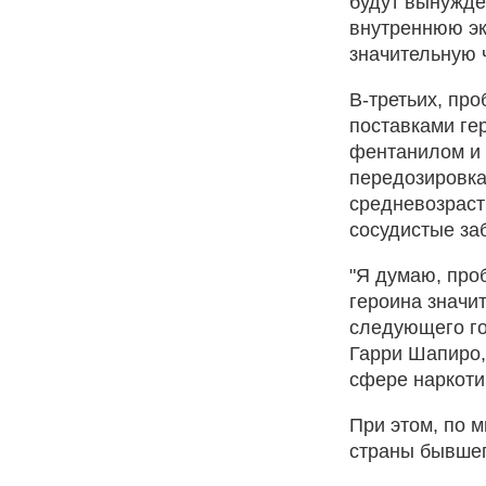
будут вынужде
внутреннюю эк
значительную 
В-третьих, пр
поставками ге
фентанилом и 
передозировка
средневозрастн
сосудистые за
"Я думаю, проб
героина значит
следующего го
Гарри Шапиро,
сфере наркоти
При этом, по 
страны бывше