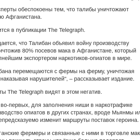
сперты обеспокоены тем, что талибы уничтожают
ю Афганистана.
тся в публикации The Telegraph.
щается, что Талибан объявил войну производству
ничтожив 80% посевов мака в Афганистане, который
пнейшим экспортером наркотиков-опиатов в мире.
бана перемещаются с фермы на ферму, уничтожая
 наказывая нарушителей", – рассказывает издание.
ы The Telegraph видят в этом негатив.
 во-первых, для заполнения ниши в наркотрафике
зводство опиатов в других странах, вроде Мьянмы и
непредсказуемо изменит маршруты поставок героина.
ганские фермеры и связанные с ними в торговле мак