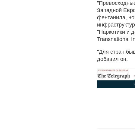
"Превосходные
Западной Евро
фентанила, но 
инфраструктур
"Наркотики и 
Transnational I
"Для стран бы
добавил он.