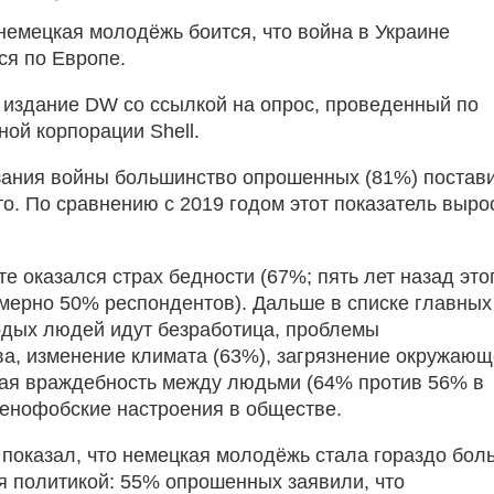
немецкая молодёжь боится, что война в Украине
ся по Европе.
 издание DW со ссылкой на опрос, проведенный по
ной корпорации Shell.
зания войны большинство опрошенных (81%) постав
то. По сравнению с 2019 годом этот показатель выро
е оказался страх бедности (67%; пять лет назад это
мерно 50% респондентов). Дальше в списке главных
дых людей идут безработица, проблемы
ва, изменение климата (63%), загрязнение окружаю
ая враждебность между людьми (64% против 56% в
ксенофобские настроения в обществе.
 показал, что немецкая молодёжь стала гораздо бол
я политикой: 55% опрошенных заявили, что