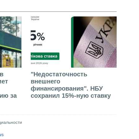
в
"Недостаточность
мет
внешнего
финансирования". НБУ
ию за
сохранил 15%-ную ставку
циальности
ws