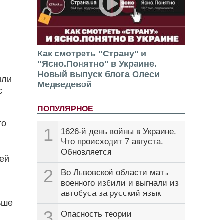
Как смотреть "Страну" и
"Ясно.Понятно" в Украине.
Новый выпуск блога Олеси
или
Медведевой
с
ПОПУЛЯРНОЕ
го
1
1626-й день войны в Украине.
Что происходит 7 августа.
Обновляется
щей
2
Во Львовской области мать
военного избили и выгнали из
автобуса за русский язык
ьше
3
Опасность теории