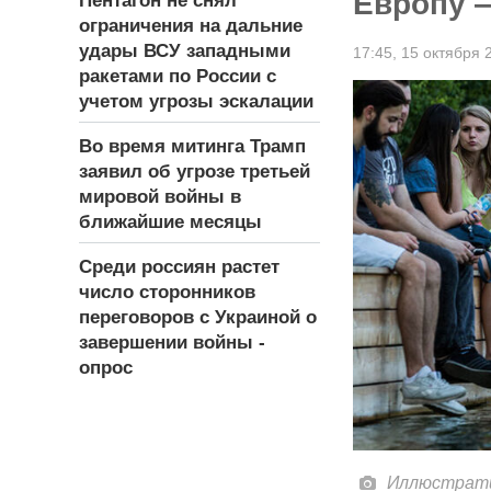
Европу 
Пентагон не снял
ограничения на дальние
удары ВСУ западными
17:45,
15 октября 
ракетами по России с
учетом угрозы эскалации
Во время митинга Трамп
заявил об угрозе третьей
мировой войны в
ближайшие месяцы
Среди россиян растет
число сторонников
переговоров с Украиной о
завершении войны -
опрос
Иллюстрати