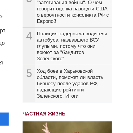
"затягивания войны". О чем
говорит оценка разведки США
о вероятности конфликта РФ с
о-
Европой
рт.
4
Полиция задержала водителя
автобуса, назвавшего ВСУ
до
глупыми, потому что они
воюют за "бандитов
Зеленского"
ая
5
Ход боев в Харьковской
области, поможет ли власть
бизнесу после ударов РФ,
падающие рейтинги
Зеленского. Итоги
ЧАСТНАЯ ЖИЗНЬ