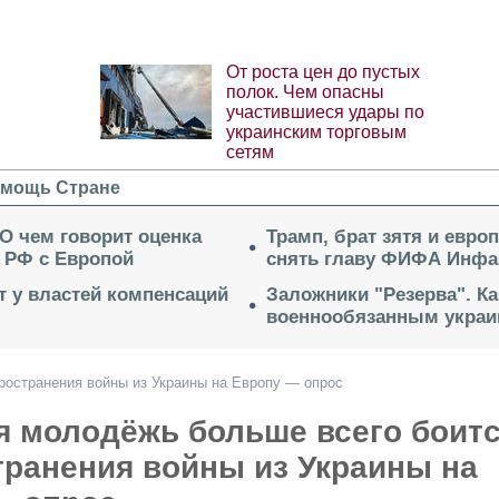
От роста цен до пустых
полок. Чем опасны
участившиеся удары по
украинским торговым
сетям
мощь Стране
 О чем говорит оценка
Трамп, брат зятя и евро
 РФ с Европой
снять главу ФИФА Инфа
ет у властей компенсаций
Заложники "Резерва". Ка
военнообязанным укра
ространения войны из Украины на Европу — опрос
я молодёжь больше всего боит
транения войны из Украины на