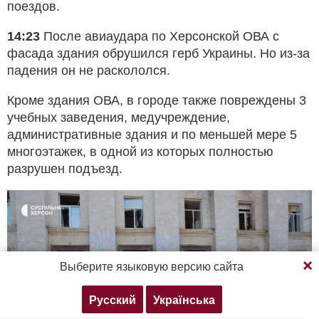
поездов.
14:23
После авиаудара по Херсонской ОВА с
фасада здания обрушился герб Украины. Но из-за
падения он не раскололся.
Кроме здания ОВА, в городе также повреждены 3
учебных заведения, медучреждение,
административные здания и по меньшей мере 5
многоэтажек, в одной из которых полностью
разрушен подъезд.
Продолжая просмотр, вы соглашаетесь с нашей
Выберите языковую версию сайта
политикой конфиденциальности
Русский
Українська
Согласен
Подробнее