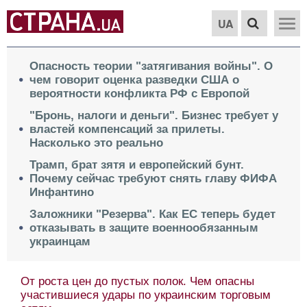
UA
Опасность теории "затягивания войны". О
чем говорит оценка разведки США о
вероятности конфликта РФ с Европой
"Бронь, налоги и деньги". Бизнес требует у
властей компенсаций за прилеты.
Насколько это реально
Трамп, брат зятя и европейский бунт.
Почему сейчас требуют снять главу ФИФА
Инфантино
Заложники "Резерва". Как ЕС теперь будет
отказывать в защите военнообязанным
украинцам
Весь мир отдать за Краматорск. О парадоксе в
условиях завершения войны Москвы и Киева