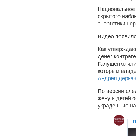
Национальное 
скрытого набл
энергетики Ге
Видео появило
Как утверждаю
денег контраг
Галущенко или
которым владе
Андрея Деркач
По версии сле
жену и детей 
украденные на