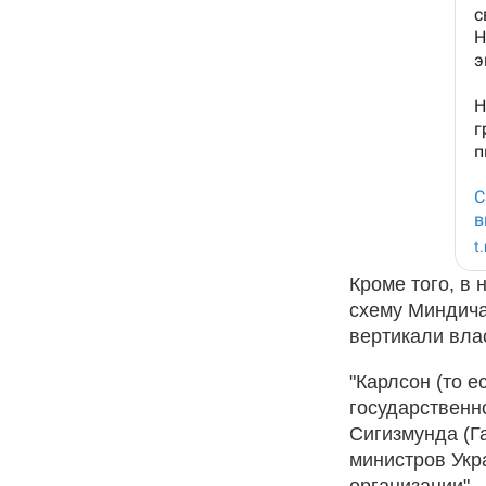
Кроме того, в
схему Миндича
вертикали вла
"Карлсон (то е
государственн
Сигизмунда (Г
министров Укр
организации", 