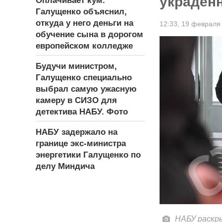
украденн
Оплачивает кум.
Галущенко объяснил,
откуда у него деньги на
12:33,
19 февраля
обучение сына в дорогом
европейском колледже
Будучи министром,
Галущенко специально
выбрал самую ужасную
камеру в СИЗО для
детектива НАБУ. Фото
НАБУ задержало на
границе экс-министра
энергетики Галущенко по
делу Миндича
НАБУ раскр