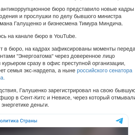
антикоррупционное бюро представило новые кадры
юдения и прослушки по делу бывшого министра
рмана Галущенко и бизнесмена Тимура Миндича.
сь на канале бюро в YouTube.
т в бюро, на кадрах зафиксированы моменты перед
ентами "Энергоатома" через доверенное лицо
 курьером сразу в офис преступной организации,
ет семья экс-нардепа, а ныне
российского сенатора
а.
дствия, Галушенко зарегистрировал на свою бывшу
офшор в Сент-Китс и Невисе, через который отмывал
 энергетике деньги.