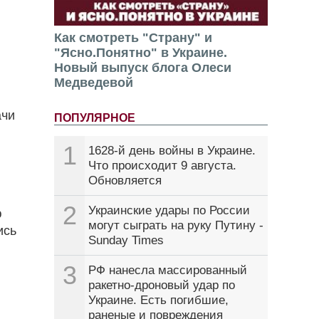
Как смотреть "Страну" и
"Ясно.Понятно" в Украине.
Новый выпуск блога Олеси
Медведевой
ачи
ПОПУЛЯРНОЕ
1
1628-й день войны в Украине.
Что происходит 9 августа.
Обновляется
2
Украинские удары по России
ю
могут сыграть на руку Путину -
ись
Sunday Times
3
РФ нанесла массированный
ракетно-дроновый удар по
Украине. Есть погибшие,
раненые и повреждения