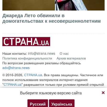
Джареда Лето обвинили в
домогательствах к несовершеннолетним
Наши контакты:
info@strana.news
О нас
Политика конфиденциальности
Архив материалов
По вопросам размещения рекламы обращайтесь
adv@strana.news
© 2016-2026,
СТРАНА.ua
. Все права защищены. Частичное или
полное использование материалов интернет-издания
"
СТРАНА.ua
" разрешается только при условии прямой открытой
для поисковых систем гиперссылки на непосредственный адрес
Выберите языковую версию сайта
материала на сайте
strana.ua
Любое копирование, публикация, перепечатка или
воспроизведение информации, содержащей ссылку на
Русский
Українська