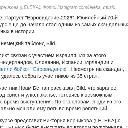
рникова (LELÉKA). Фото: instagram.com/leleka_music
е стартует "Евровидение-2026". Юбилейный 70-й
урс еще до начала стал одним из самых скандальны
ных в истории.
немецкий таблоид Bild.
икт связан с участием Израиля. Из-за этого
Нидерландов, Словении, Испании, Ирландии и
явили бойкот "Евровидению"
. Несмотря на скандал,
удалось собрать участников из 35 стран.
астник Ноам Беттан рассказал Bild, что заранее
од свист и улюлюканье, готовясь к возможным
о время выступления. По его словам, люди из его
ально мешали ему петь во время репетиций.
нкурсе представит Виктория Корникова (LELÉKA) с
м". LELÉKA будет выступать во втором полуфинале, 