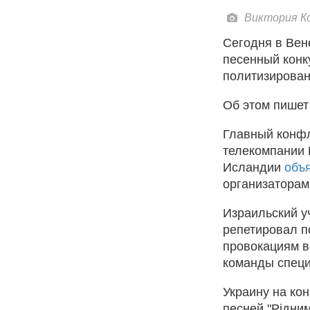
Виктория Ко
Сегодня в Вен
песенный конк
политизирован
Об этом пишет 
Главный конфл
телекомпании 
Исландии
объ
организаторам 
Израильский уч
репетировал п
провокациям в
команды специ
Украину на ко
песней "Рiдни