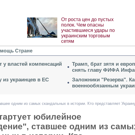
От роста цен до пустых
полок. Чем опасны
участившиеся удары по
украинским торговым
сетям
мощь Стране
ет у властей компенсаций
Трамп, брат зятя и евро
снять главу ФИФА Инфа
 из украинцев в ЕС
Заложники "Резерва". Ка
военнообязанным укра
авшее одним из самых скандальных в истории. Кто представляет Украин
стартует юбилейное
дение", ставшее одним из самы