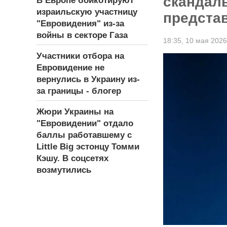
скандаль
В Европе бойкотируют
израильскую участницу
предста
"Евровидения" из-за
войны в секторе Газа
18:35,
10 мая 2026
Участники отбора на
Евровидение не
вернулись в Украину из-
за границы - блогер
Жюри Украины на
"Евровидении" отдало
баллы работавшему с
Little Big эстонцу Томми
Кэшу. В соцсетях
возмутились