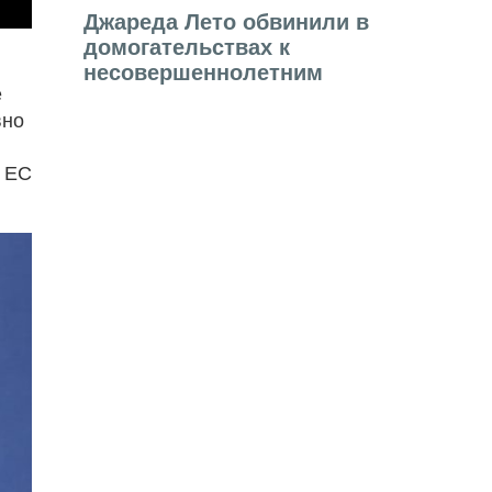
Джареда Лето обвинили в
домогательствах к
несовершеннолетним
е
вно
в ЕС