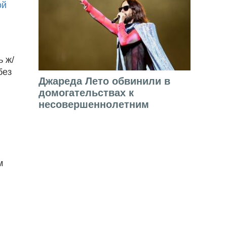
ой
ь ж/
без
Джареда Лето обвинили в
домогательствах к
несовершеннолетним
м