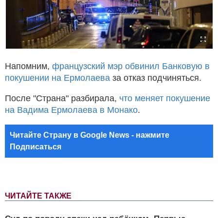
Напомним,
французский мэр обвинил Банковую в
покушении на Ермолаева
за отказ подчиняться.
После "Страна" разбирала,
что меняет покушение
на Вадима Ермолаева в Монако
.
Читайте Страну в Google News - нажмите
Подписаться
ЧИТАЙТЕ ТАКЖЕ