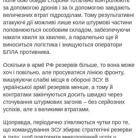
поле бою обидві сторони тотально контролюють
за допомогою дронів і за їх допомогою завдають
величезних втрат підрозділам. Тому результативні
атакуючі дії можливі лише коли штурмові частини
поповнюються особовим складом, забезпечуючи
накати хвиля за хвилею, а паралельно ще й
виноситься логістика і знищуються оператори
БПЛА противника.
Оскільки в армії РФ резервів більше, то вона може
хоч і повільно, але просуватися лінією фронту,
вишукуючи слабкі місця в обороні ЗСУ. В
української армії резервів менше, а тому й
контратаки закінчуються досить швидко через
сточування штурмових загонів – без серйозних
успіхів, але з великими втратами.
Щоправда, періодично з'являються чутки про те,
що командування ЗСУ збирає стратегічні резерви
в тилу, щоб повторити минулорічний успіх у