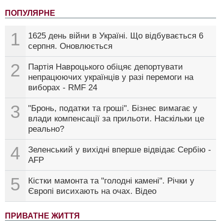
ПОПУЛЯРНЕ
1
1625 день війни в Україні. Що відбувається 6
серпня. Оновлюється
2
Партія Навроцького обіцяє депортувати
непрацюючих українців у разі перемоги на
виборах - RMF 24
3
"Бронь, податки та гроші". Бізнес вимагає у
влади компенсації за прильоти. Наскільки це
реально?
4
Зеленський у вихідні вперше відвідає Сербію -
AFP
5
Кістки мамонта та "голодні камені". Річки у
Європі висихають на очах. Відео
ПРИВАТНЕ ЖИТТЯ