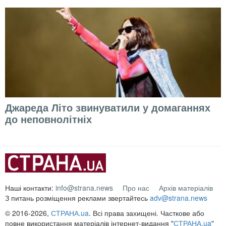
Джареда Літо звинуватили у домаганнях
до неповнолітніх
Наші контакти:
info@strana.news
Про нас
Архів матеріалів
З питань розміщення реклами звертайтесь
adv@strana.news
© 2016-2026,
СТРАНА.ua
. Всі права захищені. Часткове або
повне використання матеріалів інтернет-видання "
СТРАНА.ua
"