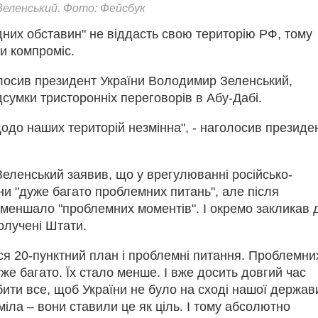
еленський. Фото: Фейсбук
дних обставин" не віддасть свою територію РФ, тому
и компроміс.
лосив президент України Володимир Зеленський,
сумки тристоронніх переговорів в Абу-Дабі.
одо наших територій незмінна", - наголосив президе
еленський заявив, що у врегулюванні російсько-
йни "дуже багато проблемних питань", але після
оменшало "проблемних моментів". І окремо закликав 
олучені Штати.
я 20-пунктний план і проблемні питання. Проблемни
же багато. Їх стало менше. І вже досить довгий час
бити все, щоб України не було на сході нашої держав
іла – вони ставили це як ціль. І тому абсолютно