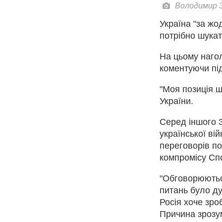
Володимир З
Україна "за жо
потрібно шукат
На цьому наго
коментуючи під
"Моя позиція щ
України.
Серед іншого З
української ві
переговорів п
компромісу Сп
"Обговорюютьс
питань було ду
Росія хоче зро
Причина зрозум