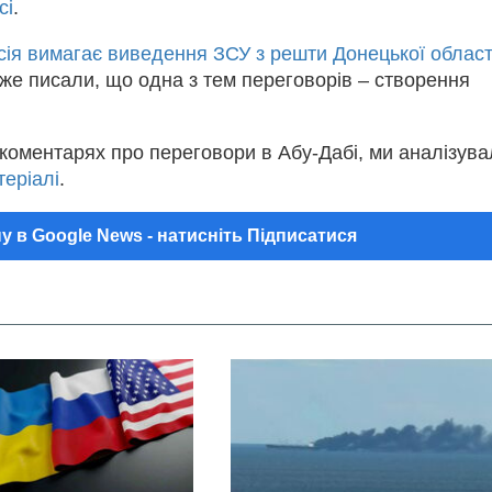
сі
.
сія вимагає виведення ЗСУ з решти Донецької област
вже писали, що одна з тем переговорів – створення
коментарях про переговори в Абу-Дабі, ми аналізув
еріалі
.
у в Google News - натисніть Підписатися