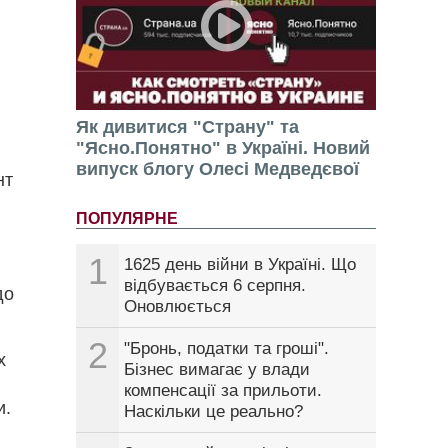
Як дивитися "Страну" та
"Ясно.Понятно" в Україні. Новий
випуск блогу Олесі Медведєвої
нт
ПОПУЛЯРНЕ
1
1625 день війни в Україні. Що
відбувається 6 серпня.
до
Оновлюється
2
"Бронь, податки та гроші".
х
Бізнес вимагає у влади
компенсації за прильоти.
и.
Наскільки це реально?