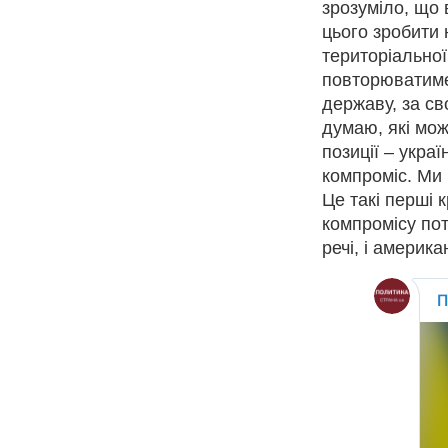
зрозуміло, що 
цього зробити
територіальної
повторюватиме
державу, за св
думаю, які мож
позиції – украї
компроміс.
Ми 
Це такі перші 
компромісу пот
речі, і америк