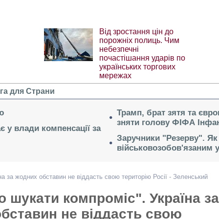
Від зростання цін до
порожніх полиць. Чим
небезпечні
почастішання ударів по
українських торгових
мережах
га для Страни
ю
Трамп, брат зятя та євр
зняти голову ФІФА Інфан
ає у влади компенсації за
Заручники "Резерву". Як
військовозобов'язаним 
на за жодних обставин не віддасть свою територію Росії - Зеленський
о шукати компроміс". Україна за
бставин не віддасть свою