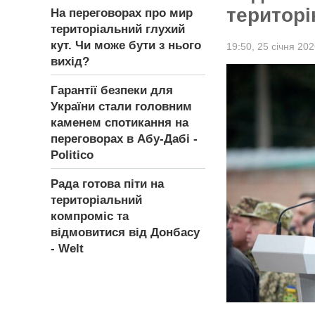
територі
На переговорах про мир
територіальний глухий
кут. Чи може бути з нього
19:50,
25 січня 20
вихід?
Гарантії безпеки для
України стали головним
каменем спотикання на
переговорах в Абу-Дабі -
Politico
Рада готова піти на
територіальний
компроміс та
відмовитися від Донбасу
- Welt