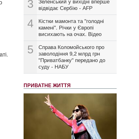
3
Зеленський у вихідні вперше
о
відвідає Сербію - AFP
4
Кістки мамонта та "голодні
камені". Річки у Європі
висихають на очах. Відео
5
Справа Коломойського про
заволодіння 9,2 млрд грн
ті.
"Приватбанку" передано до
суду - НАБУ
ПРИВАТНЕ ЖИТТЯ