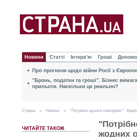
Новини
Статті
Інтерв'ю
Гроші
Допомо
Про прогнози щодо війни Росії з Європо
"Бронь, податки та гроші". Бізнес вимаг
прильоти. Наскільки це реально?
Страна
»
Новини
»
"Потрібно шукати компроміс". Украї
"Потрібн
ЧИТАЙТЕ ТАКОЖ
жодних о