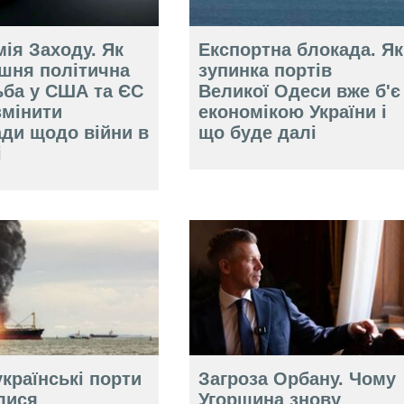
ія Заходу. Як
Експортна блокада. Як
ішня політична
зупинка портів
ьба у США та ЄС
Великої Одеси вже б'є
змінити
економікою України і
ади щодо війни в
що буде далі
і
країнські порти
Загроза Орбану. Чому
лися
Угорщина знову