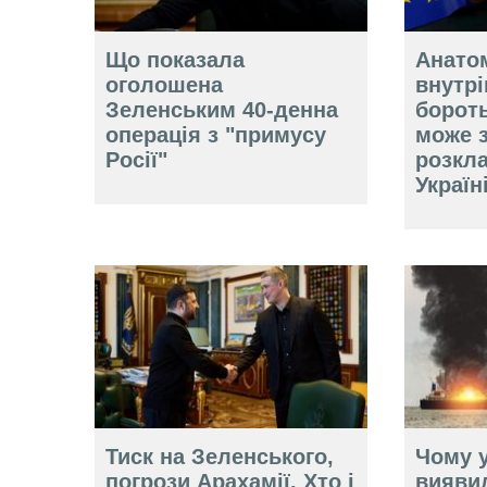
Що показала
Анатом
оголошена
внутр
Зеленським 40-денна
борот
операція з "примусу
може 
Росії"
розкл
Україн
Тиск на Зеленського,
Чому у
погрози Арахамії. Хто і
вияви