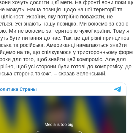
вони хочуть досягти цієї мети. На фронті вони поки щ
 не можуть.
Наша позиція щодо нашої території та
 цілісності України, яку потрібно поважати, не
ться.
Усі знають нашу позицію.
Ми воюємо за свою
ою.
Ми не воюємо за територію чужої країни.
Тому я
уть бути питання до нас.
Так, це дві різні принципові
нська та російська.
Американці намагаються знайти
йдемо на те, що спілкуємося у тристоронньому форма
кроки для того, щоб знайти цей компроміс.
Але для
рібно, щоб усі сторони були готові до компромісу.
До
анська сторона також", – сказав Зеленський.