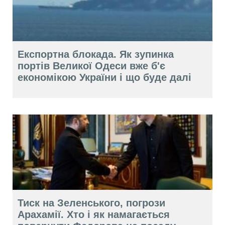
Експортна блокада. Як зупинка
портів Великої Одеси вже б'є
економікою України і що буде далі
Тиск на Зеленського, погрози
Арахамії. Хто і як намагається