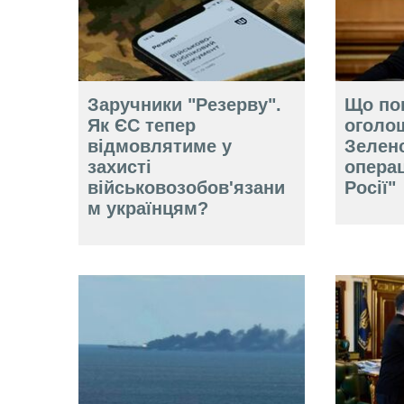
Заручники "Резерву".
Що по
Як ЄС тепер
оголо
відмовлятиме у
Зелен
захисті
операц
військовозобов'язани
Росії"
м українцям?