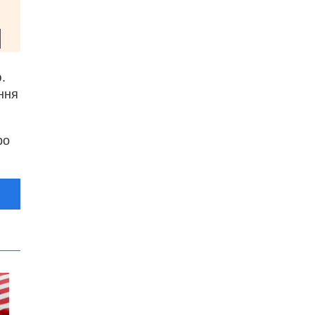
.
ння
ро