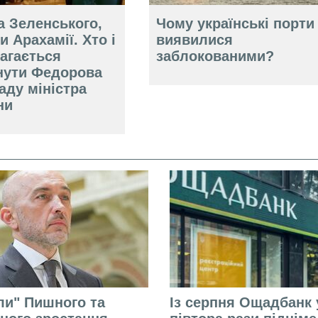
а Зеленського,
Чому українські порти
и Арахамії. Хто і
виявилися
агається
заблокованими?
нути Федорова
аду міністра
ни
али" Пишного та
Із серпня Ощадбанк 