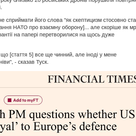
.
не сприймати його слова "як скептицизм стосовно ста
зання НАТО про взаємну оборону]... але скоріше як м
рантії на папері перетворилися на щось дуже
 що [стаття 5] все ще чинний, але іноді у мене
іви", - сказав Туск.