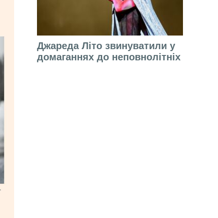
Джареда Літо звинуватили у
домаганнях до неповнолітніх