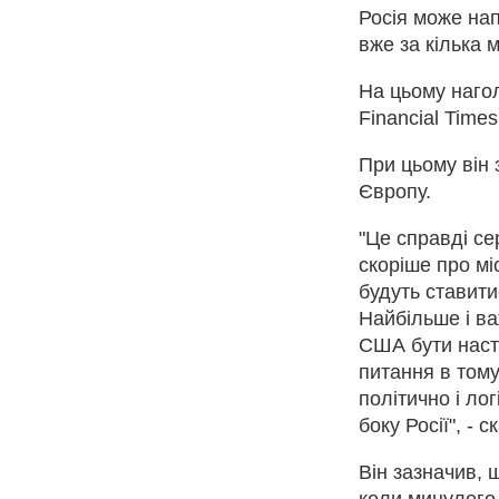
Росія може нап
вже за кілька м
На цьому нагол
Financial Times
При цьому він
Європу.
"Це справді се
скоріше про мі
будуть ставити
Найбільше і ва
США бути насті
питання в тому
політично і ло
боку Росії", - с
Він зазначив, 
коли минулого 