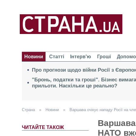
Новини
Статті
Інтерв'ю
Гроші
Допомо
Про прогнози щодо війни Росії з Європо
"Бронь, податки та гроші". Бізнес вимаг
прильоти. Наскільки це реально?
Страна
»
Новини
»
Варшава очікує нападу Росії на чле
Варшава 
ЧИТАЙТЕ ТАКОЖ
НАТО вже