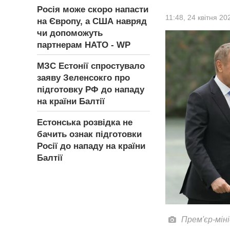
Росія може скоро напасти
11:48,
24 квітня 20
на Європу, а США навряд
чи допоможуть
партнерам НАТО - WP
МЗС Естонії спростувало
заяву Зеленсокго про
підготовку РФ до нападу
на країни Балтії
Естонська розвідка не
бачить ознак підготовки
Росії до нападу на країни
Балтії
Прем'єр-мін