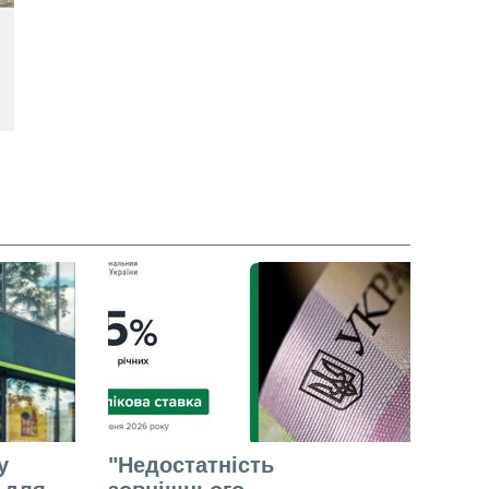
у
"Недостатність