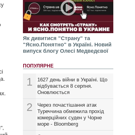
су
ю
Як дивитися "Страну" та
"Ясно.Понятно" в Україні. Новий
випуск блогу Олесі Медведєвої
ПОПУЛЯРНЕ
сі
1
а.
1627 день війни в Україні. Що
відбувається 8 серпня.
Оновлюється
ах.
2
Через почастішання атак
Туреччина обмежила прохід
комерційних суден у Чорне
море - Bloomberg
",
ний