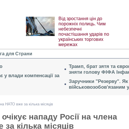
Від зростання цін до
порожніх полиць. Чим
небезпечні
почастішання ударів по
українських торгових
мережах
га для Страни
ю
Трамп, брат зятя та євр
зняти голову ФІФА Інфан
ає у влади компенсації за
Заручники "Резерву". Як
військовозобов'язаним 
на НАТО вже за кілька місяців
очікує нападу Росії на члена
 за кілька місяців