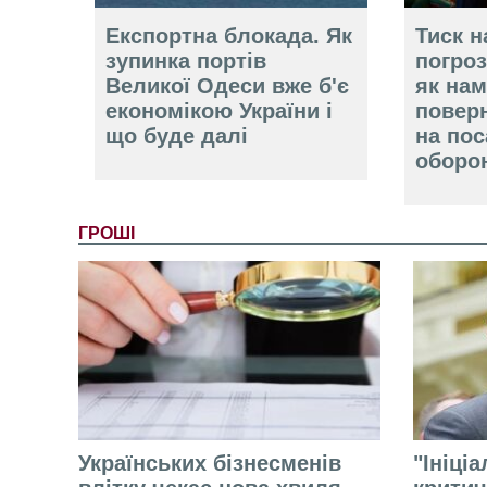
Експортна блокада. Як
Тиск н
зупинка портів
погроз
Великої Одеси вже б'є
як нам
економікою України і
повер
що буде далі
на пос
оборо
ГРОШІ
Українських бізнесменів
"Ініці