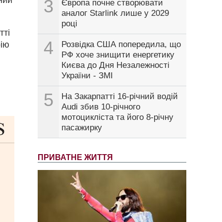
3
Європа почне створювати
аналог Starlink лише у 2029
році
тті
4
рію
Розвідка США попередила, що
РФ хоче знищити енергетику
Києва до Дня Незалежності
України - ЗМІ
5
На Закарпатті 16-річний водій
Audi збив 10-річного
мотоцикліста та його 8-річну
пасажирку
ПРИВАТНЕ ЖИТТЯ