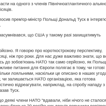
асти на одного з членів Північноатлантичного альян
ісяців.
осив прем'єр-міністр Польщі Дональд Туск в інтерв'
.
 засумнівався, що США у такому разі захищатимуть
рйозно. Я говорю про короткострокову перспективу,
сяці, ніж про роки. Для нас дуже важливо знати, що в
сь до зобов'язань НАТО так само серйозно, як Польщ
жливе питання для Європи полягає в тому, чи готові
льки лояльними, наскільки це описано в наших угод
, чи залишається НАТО організацією, яка готова
гістично відреагувати, наприклад, на спробу нападу з
казав Туск.
що деякі члени НАТО "вдавали, ніби нічого не сталося
року близько 20 російських дронів порушили повітря