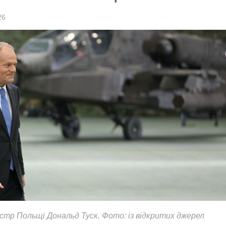
26
істр Польщі Дональд Туск. Фото: із відкритих джерел