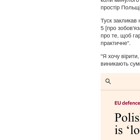
простір Польщі
Туск закликав 
5 [про зобов'я
про те, щоб га
практичне".
"Я хочу вірити,
виникають сумн