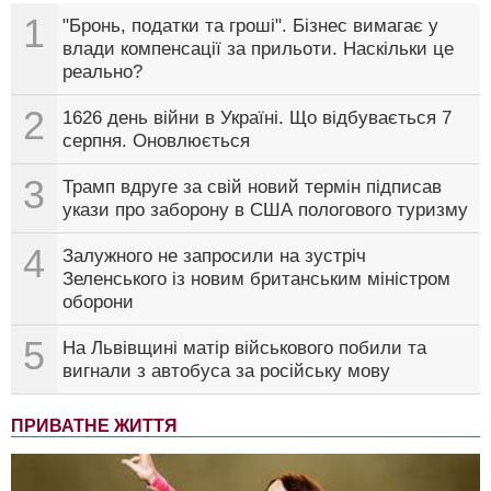
1
"Бронь, податки та гроші". Бізнес вимагає у
влади компенсації за прильоти. Наскільки це
реально?
2
1626 день війни в Україні. Що відбувається 7
серпня. Оновлюється
3
Трамп вдруге за свій новий термін підписав
укази про заборону в США пологового туризму
4
Залужного не запросили на зустріч
Зеленського із новим британським міністром
оборони
5
На Львівщині матір військового побили та
вигнали з автобуса за російську мову
ПРИВАТНЕ ЖИТТЯ