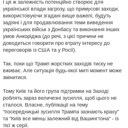
І ця ж залежність потенційно створює для
української влади загрозу, що примусові заходи,
використовуючи згадані вище важелі, будуть
задіяні і для продавлювання теми виведення
українських військ з Донбасу та виконання інших
умов Анкоріджа (до речі, з цієї причини не
доводиться говорити про втрату інтересу до
переговорів із США та у Росії).
Так, поки що Трамп жорстких заходів тиску не
вживає. Але ситуація будь-якої миті момент може
змінитися.
Тому Київ та його група підтримки на Заході
роблять зараз величезні зусилля, щоб цього не
сталося. Власне, публікації на тему
"посередницькі зусилля Трампа зазнають краху"
та "Київ все менш залежний від Вашингтона" - із
тієї ж серії.