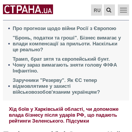
RU
Про прогнози щодо війни Росії з Європою
"Бронь, податки та гроші". Бізнес вимагає у
влади компенсації за прильоти. Наскільки
це реально?
Трамп, брат зятя та європейський бунт.
Чому зараз вимагають зняти голову ФІФА
Інфантіно.
Заручники "Резерву". Як ЄС тепер
відмовлятиме у захисті
військовозобов'язаним українцям?
Від зростання цін до порожніх полиць. Чим
небезпечні почастішання ударів по українських
торгових мережах