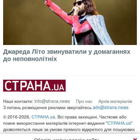
Джареда Літо звинуватили у домаганнях
до неповнолітніх
Наші контакти:
info@strana.news
Про нас
Архів матеріалів
З питань розміщення реклами звертайтесь
adv@strana.news
© 2016-2026,
СТРАНА.ua
. Всі права захищені. Часткове або
повне використання матеріалів інтернет-видання "
СТРАНА.ua
"
дозволяється лише за умови прямого відкритого для пошукових
систем гіперпосилання на безпосередню адресу матеріалу на