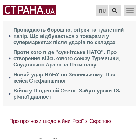
RU
Пропадають борошно, огірки та туалетний
папір. Що відбувається з товарами у
супермаркетах після ударів по складах
Проти кого піде "суннітське НАТО". Про
створення військового союзу Туреччини,
Саудівської Аравії та Пакистану
Новий удар НАБУ по Зеленському. Про
кейса Стефанішиної
Війна у Південній Осетії. Забуті уроки 18-
річної давності
"Бронь, податки та гроші". Бізнес вимагає у
влади компенсації за прильоти. Наскільки це
реально?