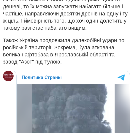
дешеві, то їх можна запускати набагато більше і
частіше, направляючи десятки дронів на одну і ту
ж ціль. І ймовірність того, що хоч один долетить у
такому разі стає набагато вищим.
Також Україна продовжила далекобійні удари по
російській території. Зокрема, була аткована
велика нафтобаза в Ярославській області та
завод "Азот" під Тулою.