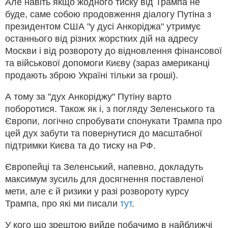
Але навіть якщо жодного тиску від Трампа не
буде, саме собою продовження діалогу Путіна з
президентом США "у дусі Анкоріджа" утримує
останнього від різних жорстких дій на адресу
Москви і від розвороту до відновлення фінансової
та військової допомоги Києву (зараз американці
продають зброю Україні тільки за гроші).
А тому за "дух Анкоріджу" Путіну варто
поборотися. Також як і, з погляду Зеленського та
Європи, логічно спробувати спонукати Трампа про
цей дух забути та повернутися до масштабної
підтримки Києва та до тиску на РФ.
Європейці та Зеленський, напевно, докладуть
максимум зусиль для досягнення поставленої
мети, але є й ризики у разі розвороту курсу
Трампа, про які ми писали
тут
.
У кого що зрештою вийде побачимо в найближчі