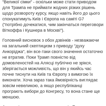
"Великої сімки" - оскільки може стати приводом
для Трампа не приймати жодних різких рішень
щодо розвороту курсу, якщо навіть його до цього
спонукатимуть Київ і Європа на саміті G7
("потрібно дочекатися, чим закінчаться переговори
Віткоффа і Кушнера в Москві").
Головний висновок з обох дзвінків - незважаючи
на загальний скептицизм з приводу "духу
Анкоріджа", він все-таки свого значення остаточно
не втратив. Поки Трамп повністю від
домовленостей на Алясці публічно не зрікся,
зберігається можливість, що він у якийсь час
почне тиснути на Київ та Європу з вимогою їх
виконати. Хоча зараз така ймовірність виглядає
зовсім невеликою, а якщо республіканці
програють вибори до Конгресу, то вона стане ще
меншою.