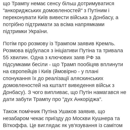
що Трампу немає сенсу більш дотримуватися
"анкориджських домовленостей" з Путіним і
переконувати Київ вивести війська з Донбасу, а
потрібно підтримати за всіма напрямками
підтримки України.
Потім про розмову із Трампом заявив Кремль.
Розмова відбулася з ініціативи Путіна та тривала
55 хвилин. Одна з ключових заяв РФ за
підсумками бесіли - що Трамп пообіцяв вплинути
на європейців і Київ (ймовірно - у плані
спонукання їх до реалізації аляскинських
домовленостей на кшталт виведення військ з
Донбасу). З чого випливає, що Путін намагався не
дати забути Трампу про "дух Анкоріджа".
Також помічник Путіна Ушаков заявив, що
незабаром чекає приїзду до Москви Кушнера та
Віткоффа. Це виглядає як ув'язування із самітом