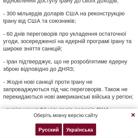
відновлення доступу Ірану до своїх доходів;
- 300 мільярдів доларів США на реконструкцію
Ірану від США та союзників;
- 60 днів переговорів про укладення остаточної
угоди, зосередженої на ядерній програмі Ірану та
широке зняття санкцій;
- Іран підтверджує, що не розроблятиме ядерну
зброю відповідно до ДНЯЗ;
- Жодні нові санкції проти Ірану не
запроваджуються під час переговорів. Також не
перекидаються нові американські війська у регіон;
Продовжуючи перегляд, ви погоджуєтесь з нашою
- вивільнення 24 мільярдів доларів США
Оберіть мовну версію сайту
політикою конфіденційності
заморожених іранських активів протягом періоду
переговорів;
Русский
Українська
Згоден
Докладніше
- створення механізму моніторингу та схвалення