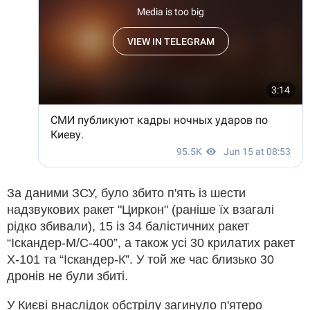
За даними ЗСУ, було збито п'ять із шести
надзвукових ракет "Циркон" (раніше їх взагалі
рідко збивали), 15 із 34 балістичних ракет
“Іскандер-М/С-400”, а також усі 30 крилатих ракет
Х-101 та “Іскандер-К”. У той же час близько 30
дронів не були збиті.
У Києві внаслідок обстрілу загинуло п'ятеро