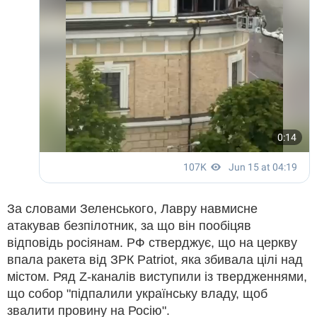
За словами Зеленського, Лавру навмисне
атакував безпілотник, за що він пообіцяв
відповідь росіянам. РФ стверджує, що на церкву
впала ракета від ЗРК Patriot, яка збивала цілі над
містом. Ряд Z-каналів виступили із твердженнями,
що собор "підпалили українську владу, щоб
звалити провину на Росію".