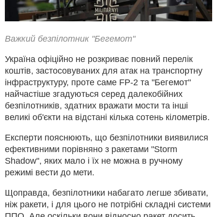
Важкий безпілотник "Бегемот"
Україна офіційно не розкриває повний перелік
коштів, застосовуваних для атак на транспортну
інфраструктуру, проте саме FP-2 та "Бегемот"
найчастіше згадуються серед далекобійних
безпілотників, здатних вражати мости та інші
великі об'єкти на відстані кілька сотень кілометрів.
Експерти пояснюють, що безпілотники виявилися
ефективними порівняно з ракетами "Storm
Shadow", яких мало і їх не можна в ручному
режимі вести до мети.
Щоправда, безпілотники набагато легше збивати,
ніж ракети, і для цього не потрібні складні системи
ППО. Але оскільки вони відносно ракет досить