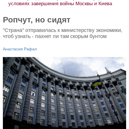
украин
овиях завершения войны Москвы и Киева
Итоги
Ропчут, но сидят
"Страна" отправилась к министерству экономики,
чтоб узнать - пахнет ли там скорым бунтом
Анастасия Рафал